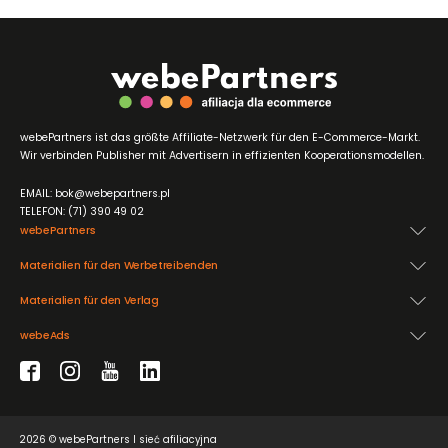
webePartners ist das größte Affiliate-Netzwerk für den E-Commerce-Markt.
Wir verbinden Publisher mit Advertisern in effizienten Kooperationsmodellen.
EMAIL: bok@webepartners.pl
TELEFON: (71) 390 49 02
webePartners
Materialien für den Werbetreibenden
Materialien für den Verlag
webeAds
2026 © webePartners I sieć afiliacyjna