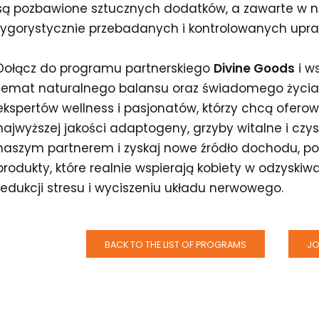
są pozbawione sztucznych dodatków, a zawarte w n
rygorystycznie przebadanych i kontrolowanych upra
Dołącz do programu partnerskiego
Divine Goods
i w
temat naturalnego balansu oraz świadomego życia
ekspertów wellness i pasjonatów, którzy chcą ofero
najwyższej jakości adaptogeny, grzyby witalne i czys
naszym partnerem i zyskaj nowe źródło dochodu, p
produkty, które realnie wspierają kobiety w odzyski
redukcji stresu i wyciszeniu układu nerwowego.
BACK TO THE LIST OF PROGRAMS
JO