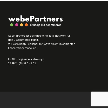
webePartners ist das größte Affiliate-Netzwerk für
den E-Commerce-Markt.
Wir verbinden Publisher mit Advertisern in effizienten
Kooperationsmodellen.
EMAIL: bok@webepartners.pl
TELEFON: (71) 390 49 02