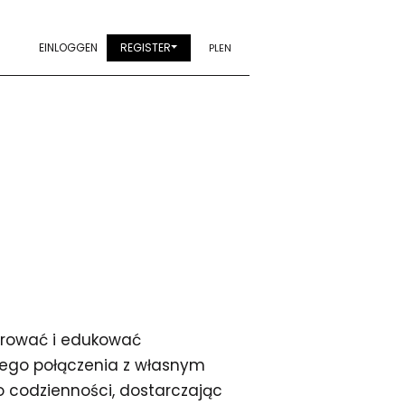
EINLOGGEN
REGISTER
PL
EN
pirować i edukować
nego połączenia z własnym
 codzienności, dostarczając