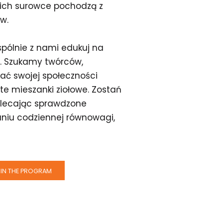
ich surowce pochodzą z
w.
spólnie z nami edukuj na
. Szukamy twórców,
wać swojej społeczności
te mieszanki ziołowe. Zostań
olecając sprawdzone
waniu codziennej równowagi,
IN THE PROGRAM