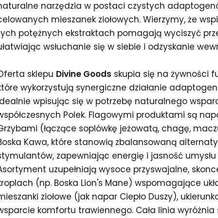
naturalne narzędzia w postaci czystych adaptogenó
celowanych mieszanek ziołowych. Wierzymy, że wspi
tych potężnych ekstraktach pomagają wyciszyć pr
ułatwiając wsłuchanie się w siebie i odzyskanie wew
Oferta sklepu
Divine Goods
skupia się na żywności f
które wykorzystują synergiczne działanie adaptogen
idealnie wpisując się w potrzebę naturalnego wsparc
współczesnych Polek. Flagowymi produktami są napoj
Grzybami (łączące soplówkę jeżowatą, chagę, maczuż
Boska Kawa, które stanowią zbalansowaną alternat
stymulantów, zapewniając energię i jasność umysłu 
Asortyment uzupełniają wysoce przyswajalne, skonc
kroplach (np. Boska Lion's Mane) wspomagające ukła
mieszanki ziołowe (jak napar Ciepło Duszy), ukierun
wsparcie komfortu trawiennego. Cała linia wyróżnia 