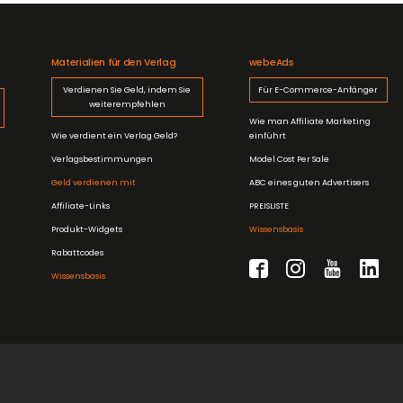
Materialien für den Verlag
webeAds
Verdienen Sie Geld, indem Sie
Für E-Commerce-Anfänger
weiterempfehlen
Wie man Affiliate Marketing
Wie verdient ein Verlag Geld?
einführt
Verlagsbestimmungen
Model Cost Per Sale
Geld verdienen mit
ABC eines guten Advertisers
Affiliate-Links
PREISLISTE
Produkt-Widgets
Wissensbasis
Rabattcodes
Wissensbasis