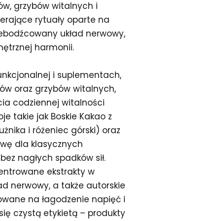
w, grzybów witalnych i
erające rytuały oparte na
zebodźcowany układ nerwowy,
nętrznej harmonii.
unkcjonalnej i suplementach,
ów oraz grzybów witalnych,
ia codziennej witalności
e takie jak Boskie Kakao z
nika i różeniec górski) oraz
ywę dla klasycznych
bez nagłych spadków sił.
entrowane ekstrakty w
d nerwowy, a także autorskie
kowane na łagodzenie napięć i
się czystą etykietą – produkty