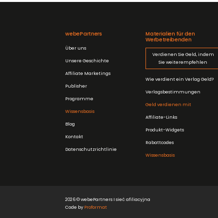
webePartners
Materialien für den
Werbetreibenden
Über uns
Verdienen Sie Geld, indem
Unsere Geschichte
Sie weiterempfehlen
Affiliate Marketings
Wie verdient ein Verlag Geld?
Publisher
Verlagsbestimmungen
Programme
Geld verdienen mit
Wissensbasis
Affiliate-Links
Blog
Produkt-Widgets
Kontakt
Rabattcodes
Datenschutzrichtlinie
Wissensbasis
2026 © webePartners I sieć afiliacyjna
Code by
Proformat