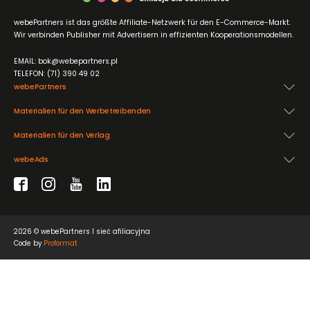
webePartners ist das größte Affiliate-Netzwerk für den E-Commerce-Markt.
Wir verbinden Publisher mit Advertisern in effizienten Kooperationsmodellen.
EMAIL: bok@webepartners.pl
TELEFON: (71) 390 49 02
webePartners
Materialien für den Werbetreibenden
Materialien für den Verlag
webeAds
2026 © webePartners I sieć afiliacyjna
Code by
Proformat