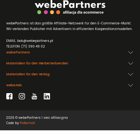
webePartners ist das größte Affiliate-Netzwerk für den E-Commerce-Markt.
Wir verbinden Publisher mit Advertisern in effizienten Kooperationsmodellen.
EMAIL: bok@webepartners.pl
TELEFON: (71) 390 49 02
webePartners
Materialien für den Werbetreibenden
Materialien für den Verlag
webeAds
2026 © webePartners I sieć afiliacyjna
Code by
Proformat