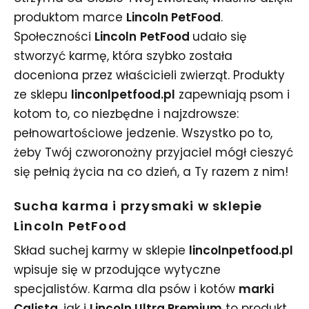
produktom marce
Lincoln PetFood
.
Społeczności
Lincoln
PetFood
udało się
stworzyć karmę, która szybko została
doceniona przez właścicieli zwierząt. Produkty
ze sklepu
linconlpetfood.pl
zapewniają psom i
kotom to, co niezbędne i najzdrowsze:
pełnowartościowe jedzenie. Wszystko po to,
żeby Twój czworonożny przyjaciel mógł cieszyć
się pełnią życia na co dzień, a Ty razem z nim!
Sucha karma i przysmaki w sklepie
Lincoln PetFood
Skład suchej karmy w sklepie
lincolnpetfood.pl
wpisuje się w przodujące wytyczne
specjalistów. Karma dla psów i kotów
marki
Calista
, jak i
Lincoln Ultra Premium
to produkt