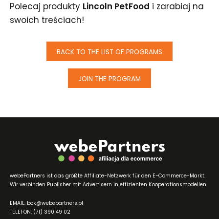
Polecaj produkty
Lincoln PetFood
i zarabiaj na
swoich treściach!
BACK TO THE LIST OF PROGRAMS
JOIN THE PROGRAM
webePartners ist das größte Affiliate-Netzwerk für den E-Commerce-Markt.
Wir verbinden Publisher mit Advertisern in effizienten Kooperationsmodellen.
EMAIL: bok@webepartners.pl
TELEFON: (71) 390 49 02