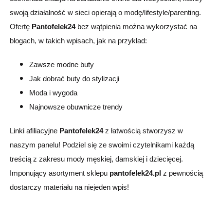
swoją działalność w sieci opierają o modę/lifestyle/parenting.
Ofert
ę
Pantofelek24
bez wątpienia
można wykorzystać na
blogach, w takich wpisach, jak na przykład:
Zawsze modne buty
Jak dobrać buty do stylizacji
Moda i wygoda
Najnowsze obuwnicze trendy
Linki afiliacyjne
Pantofelek24
z łatwością
stworzysz w
naszym panelu!
Po
dziel się ze swoimi czytelnikami każdą
treścią z zakresu mody męskiej, damskiej i dziecięcej.
Imponujący asortyment sklepu
pantofelek24.pl
z pewnością
dostarczy materiału na niejeden wpis!