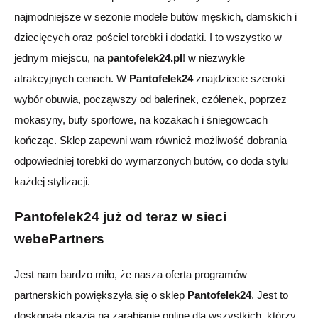
najmodniejsze w sezonie modele butów męskich, damskich i
dziecięcych oraz pościel torebki i dodatki. I to wszystko w
jednym miejscu, na
pantofelek24.pl
! w niezwykle
atrakcyjnych cenach. W
Pantofelek24
znajdziecie szeroki
wybór obuwia, począwszy od balerinek, czółenek, poprzez
mokasyny, buty sportowe, na kozakach i śniegowcach
kończąc. Sklep zapewni wam również możliwość dobrania
odpowiedniej torebki do wymarzonych butów, co doda stylu
każdej stylizacji.
Pantofelek24 już od teraz w sieci
webePartners
Jest nam bardzo miło, że nasza oferta programów
partnerskich powiększyła się o sklep
Pantofelek24
. Jest to
doskonała okazja na zarabianie online dla wszystkich, którzy