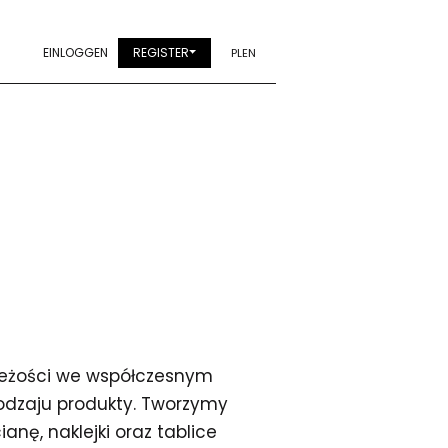
EINLOGGEN
REGISTER
PL
EN
wieżości we współczesnym
rodzaju produkty. Tworzymy
anę, naklejki oraz tablice