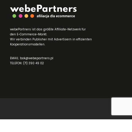
webePartners ist das größte Affiliate-Netzwerk für
den E-Commerce-Markt.
Wir verbinden Publisher mit Advertisern in effizienten
Kooperationsmodellen.
EMAIL: bok@webepartners.pl
TELEFON: (71) 390 49 02