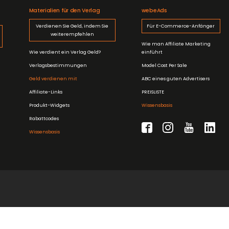
Materialien für den Verlag
webeAds
Verdienen Sie Geld, indem Sie
Für E-Commerce-Anfänger
weiterempfehlen
Wie man Affiliate Marketing
Wie verdient ein Verlag Geld?
einführt
Verlagsbestimmungen
Model Cost Per Sale
Geld verdienen mit
ABC eines guten Advertisers
Affiliate-Links
PREISLISTE
Produkt-Widgets
Wissensbasis
Rabattcodes
Wissensbasis