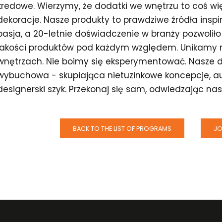
kredowe. Wierzymy, że dodatki we wnętrzu to coś więc
dekoracje. Nasze produkty to prawdziwe źródła inspir
pasja, a 20-letnie doświadczenie w branży pozwoli
jakości produktów pod każdym względem. Unikamy 
wnętrzach. Nie boimy się eksperymentować. Nasze 
wybuchowa - skupiająca nietuzinkowe koncepcje, aut
designerski szyk. Przekonaj się sam, odwiedzając nasz
BACK TO THE LIST OF PROGRAMS
JO