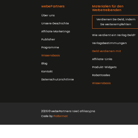
webePartners
Materialien für den
Werbetreibenden
Über uns
Verdienen Sie Geld, indem
Unsere Geschichte
Sie weiterempfehlen
Affiliate Marketings
Wie verdient ein Verlag Geld?
Publisher
Verlagsbestimmungen
Programme
Geld verdienen mit
Wissensbasis
Affiliate-Links
Blog
Produkt-Widgets
Kontakt
Rabattcodes
Datenschutzrichtlinie
Wissensbasis
2026 © webePartners I sieć afiliacyjna
Code by
Proformat