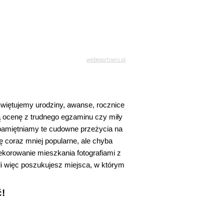
więtujemy urodziny, awanse, rocznice 
ą ocenę z trudnego egzaminu czy miły 
upamiętniamy te cudowne przeżycia na 
ę coraz mniej popularne, ale chyba 
korowanie mieszkania fotografiami z 
i więc poszukujesz miejsca, w którym 
! 