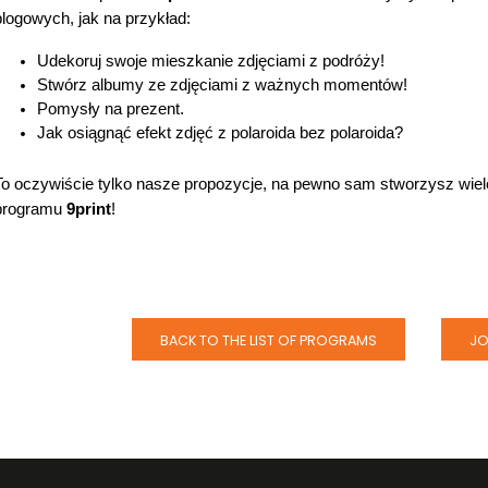
blogowych, jak na przykład:
Udekoruj swoje mieszkanie zdjęciami z podróży!
Stwórz albumy ze zdjęciami z ważnych momentów!
Pomysły na prezent. 
Jak osiągnąć efekt zdjęć z polaroida bez polaroida? 
To oczywiście tylko nasze propozycje, na pewno sam stworzysz wiel
programu 
9print
!
BACK TO THE LIST OF PROGRAMS
JO