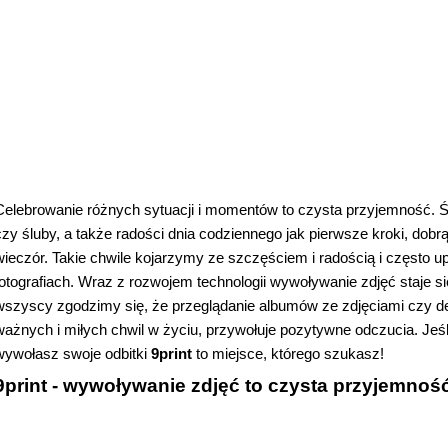
Celebrowanie różnych sytuacji i momentów to czysta przyjemność. Ś
czy śluby, a także radości dnia codziennego jak pierwsze kroki, dobr
wieczór. Takie chwile kojarzymy ze szczęściem i radością i często 
fotografiach. Wraz z rozwojem technologii wywoływanie zdjęć staje si
wszyscy zgodzimy się, że przeglądanie albumów ze zdjęciami czy de
ważnych i miłych chwil w życiu, przywołuje pozytywne odczucia. Jeśl
wywołasz swoje odbitki 
9print 
to miejsce, którego szukasz!
9print - wywoływanie zdjęć to czysta przyjemność