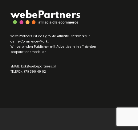
webePartners ist das größte Affiliate-Netzwerk für
den E-Commerce-Markt.
Wir verbinden Publisher mit Advertisern in effizienten
Kooperationsmodellen.
EMAIL: bok@webepartners.pl
TELEFON: (71) 390 49 02