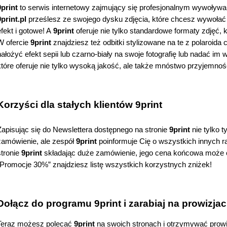
9print
9print.pl 
prześlesz ze swojego dysku zdjęcia, które chcesz wywołać i
efekt i gotowe! A
 9print 
oferuje nie tylko standardowe formaty zdjęć,
W ofercie 
9print 
znajdziesz też odbitki stylizowane na te z polaroid
nałożyć efekt sepii lub czarno-biały na swoje fotografię lub nadać im
które oferuje nie tylko wysoką jakość, ale także mnóstwo przyjemnoś
Korzyści dla stałych klientów 9print
Zapisując się do Newslettera dostępnego na stronie 
9print
 nie tylko 
zamówienie, ale zespół 
9print 
poinformuje Cię o wszystkich innych r
tronie 
9print
 składając duże zamówienie, jego cena końcowa może 
“Promocje 30%” znajdziesz listę wszystkich korzystnych zniżek!
Dołącz do programu 9print i zarabiaj na prowizjac
Teraz możesz polecać 
9print
 na swoich stronach i otrzymywać prowizj