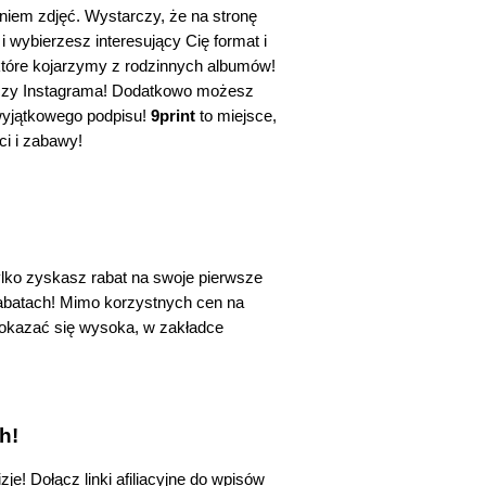
 to serwis internetowy zajmujący się profesjonalnym wywoływaniem zdjęć. Wystarczy, że na stronę 
 wybierzesz interesujący Cię format i 
 które kojarzymy z rodzinnych albumów! 
a czy Instagrama! Dodatkowo możesz 
 wyjątkowego podpisu!
 9print 
to miejsce, 
ci i zabawy!
tylko zyskasz rabat na swoje pierwsze 
abatach! Mimo korzystnych cen na 
okazać się wysoka, w zakładce 
h!
e! Dołącz linki afiliacyjne do wpisów 