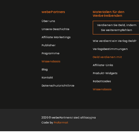
webePartners
Materialien für den
Werbetreibenden
Über uns
Verdienen Sie Geld, indem
Unsere Geschichte
Sie weiterempfehlen
Affiliate Marketings
Wie verdient ein Verlag Geld?
Publisher
Verlagsbestimmungen
Programme
Geld verdienen mit
Wissensbasis
Affiliate-Links
Blog
Produkt-Widgets
Kontakt
Rabattcodes
Datenschutzrichtlinie
Wissensbasis
2026 © webePartners I sieć afiliacyjna
Code by
Proformat