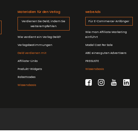
Materialien für den Verlag
webeAds
Verdienen Sie Geld, indem Sie
Für E-Commerce-Anfänger
weiterempfehlen
Wie man Affiliate Marketing
Wie verdient ein Verlag Geld?
einführt
Verlagsbestimmungen
Model Cost Per Sale
Geld verdienen mit
ABC eines guten Advertisers
Affiliate-Links
PREISLISTE
Produkt-Widgets
Wissensbasis
Rabattcodes
Wissensbasis