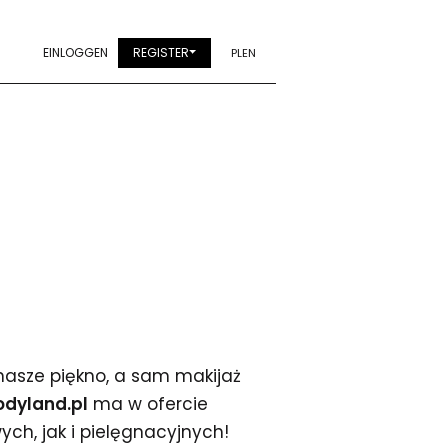
EINLOGGEN
REGISTER
PL
EN
nasze piękno, a sam makijaż
odyland.pl
ma w ofercie
ch, jak i pielęgnacyjnych!