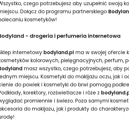
Wszystko, czego potrzebujesz aby uzupełnić swoją 
miejscu. Dołącz do programu partnerskiego
Bodyla
polecaniu kosmetyków!
Bodyland - drogeria i perfumeria internetowa
Sklep internetowy
bodyland.pl
ma w swojej ofercie k
kosmetyków kolorowych, pielęgnacyjnych, perfum, po
Bodyland
masz wszystko, czego potrzebujesz, aby po
jednym miejscu. Kosmetyki do makijażu oczu, jak i o
cienie do powiek i kosmetyki do brwi pomogą podkreś
Podkłady, korektory, rozświetlacze i róże z
bodyland.p
wyglądać promiennie i świeżo. Poza samymi kosmetyk
akcesoria do makijażu, jak i produkty do charakteryz
urodę!