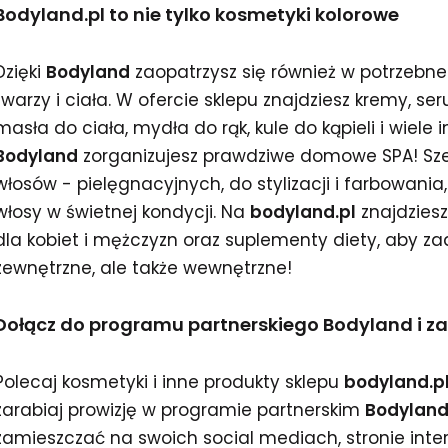
Bodyland.pl to nie tylko kosmetyki kolorowe
Dzięki
Bodyland
zaopatrzysz się również w potrzebne
twarzy i ciała. W ofercie sklepu znajdziesz kremy, ser
masła do ciała, mydła do rąk, kule do kąpieli i wiele
Bodyland
zorganizujesz prawdziwe domowe SPA! Sze
włosów - pielęgnacyjnych, do stylizacji i farbowan
włosy w świetnej kondycji. Na
bodyland.pl
znajdzies
dla kobiet i mężczyzn oraz suplementy diety, aby za
zewnętrzne, ale także wewnętrzne!
Dołącz do programu partnerskiego Bodyland i zac
Polecaj kosmetyki i inne produkty sklepu
bodyland.p
zarabiaj prowizję w programie partnerskim
Bodylan
zamieszczać na swoich social mediach, stronie intern