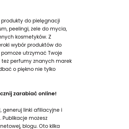
 produkty do pielęgnacji
um, peelingi, żele do mycia,
 innych kosmetyków. Z
roki wybór produktów do
ia, pomoże utrzymać Twoje
z też perfumy znanych marek
dbać o piękno nie tylko
znij zarabiać online!
l
, generuj linki afiliacyjne i
d
. Publikacje możesz
etowej, blogu. Oto kilka