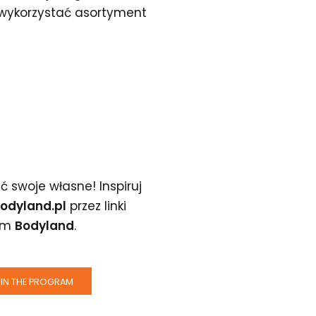
 wykorzystać asortyment
ć swoje własne! Inspiruj
odyland.pl
przez linki
kim
Bodyland
.
IN THE PROGRAM