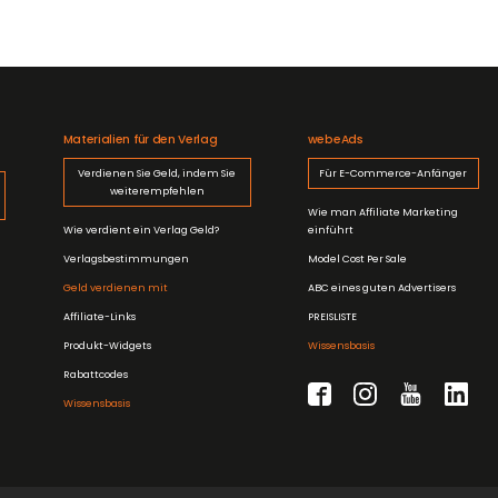
Materialien für den Verlag
webeAds
Verdienen Sie Geld, indem Sie
Für E-Commerce-Anfänger
weiterempfehlen
Wie man Affiliate Marketing
Wie verdient ein Verlag Geld?
einführt
Verlagsbestimmungen
Model Cost Per Sale
Geld verdienen mit
ABC eines guten Advertisers
Affiliate-Links
PREISLISTE
Produkt-Widgets
Wissensbasis
Rabattcodes
Wissensbasis