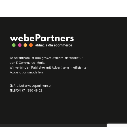
webePartners ist das größte Affiliate-Netzwerk für
den E-Commerce-Markt.
Wir verbinden Publisher mit Advertisern in effizienten
Kooperationsmodellen.
EMAIL: bok@webepartners.pl
TELEFON: (71) 390 49 02