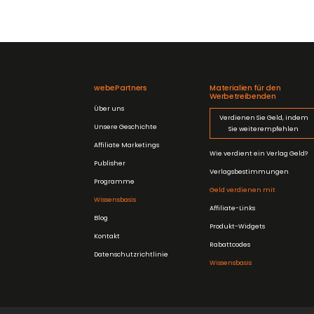
webePartners
Materialien für den
Werbetreibenden
Über uns
Verdienen Sie Geld, indem
Unsere Geschichte
Sie weiterempfehlen
Affiliate Marketings
Wie verdient ein Verlag Geld?
Publisher
Verlagsbestimmungen
Programme
Geld verdienen mit
Wissensbasis
Affiliate-Links
Blog
Produkt-Widgets
Kontakt
Rabattcodes
Datenschutzrichtlinie
Wissensbasis