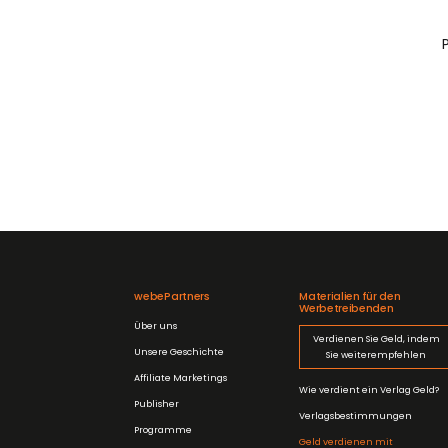
webePartners
Materialien für den
Werbetreibenden
Über uns
Verdienen Sie Geld, indem
Unsere Geschichte
Sie weiterempfehlen
Affiliate Marketings
Wie verdient ein Verlag Geld?
Publisher
Verlagsbestimmungen
Programme
Geld verdienen mit