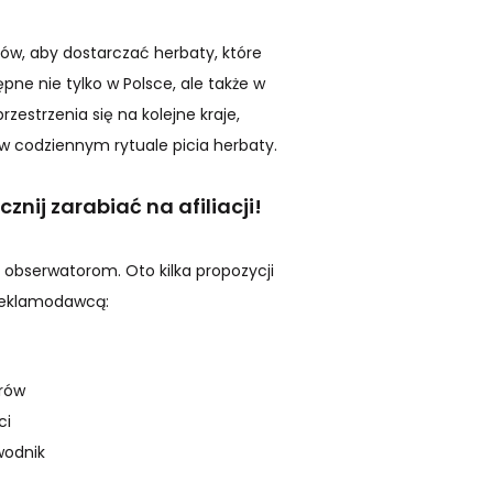
ów, aby dostarczać herbaty, które
ne nie tylko w Polsce, ale także w
zestrzenia się na kolejne kraje,
 w codziennym rytuale picia herbaty.
nij zarabiać na afiliacji!
obserwatorom. Oto kilka propozycji
 reklamodawcą:
erów
ci
wodnik