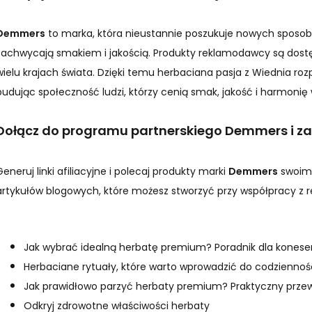
Demmers
to marka, która nieustannie poszukuje nowych sposob
zachwycają smakiem i jakością. Produkty reklamodawcy są dostęp
wielu krajach świata. Dzięki temu herbaciana pasja z Wiednia rozpr
budując społeczność ludzi, którzy cenią smak, jakość i harmonię
Dołącz do programu partnerskiego Demmers i zacz
Generuj linki afiliacyjne i polecaj produkty marki
Demmers
swoim 
artykułów blogowych, które możesz stworzyć przy współpracy z
Jak wybrać idealną herbatę premium? Poradnik dla kones
Herbaciane rytuały, które warto wprowadzić do codziennoś
Jak prawidłowo parzyć herbaty premium? Praktyczny prze
Odkryj zdrowotne właściwości herbaty