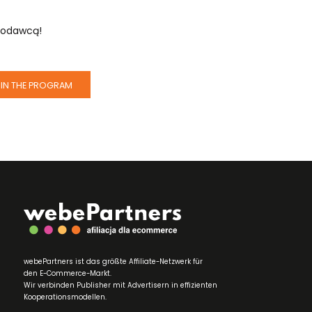
amodawcą!
IN THE PROGRAM
webePartners ist das größte Affiliate-Netzwerk für
den E-Commerce-Markt.
Wir verbinden Publisher mit Advertisern in effizienten
Kooperationsmodellen.