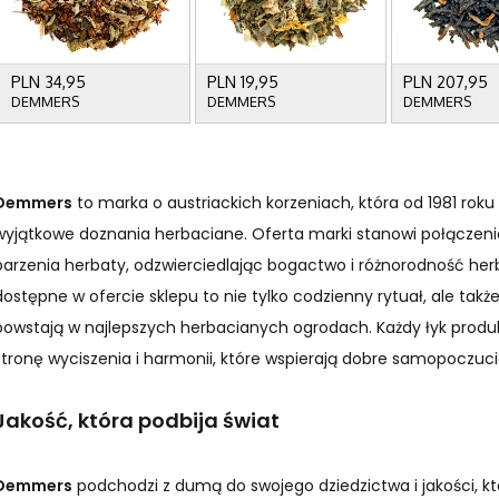
Demmers
to marka o austriackich korzeniach, która od 1981 rok
wyjątkowe doznania herbaciane. Oferta marki stanowi połączenie 
parzenia herbaty, odzwierciedlając bogactwo i różnorodność her
dostępne w ofercie sklepu to nie tylko codzienny rytuał, ale tak
powstają w najlepszych herbacianych ogrodach. Każdy łyk prod
stronę wyciszenia i harmonii, które wspierają dobre samopoczucie
Jakość, która podbija świat
Demmers
podchodzi z dumą do swojego dziedzictwa i jakości, któ