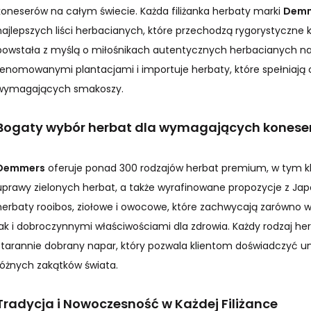
koneserów na całym świecie. Każda filiżanka herbaty marki
Dem
najlepszych liści herbacianych, które przechodzą rygorystyczne k
powstała z myślą o miłośnikach autentycznych herbacianych na
renomowanymi plantacjami i importuje herbaty, które spełniają 
wymagających smakoszy.
Bogaty wybór herbat dla wymagających konese
Demmers
oferuje ponad 300 rodzajów herbat premium, w tym kla
uprawy zielonych herbat, a także wyrafinowane propozycje z Japon
herbaty rooibos, ziołowe i owocowe, które zachwycają zarówno
jak i dobroczynnymi właściwościami dla zdrowia. Każdy rodzaj he
starannie dobrany napar, który pozwala klientom doświadczyć 
różnych zakątków świata.
Tradycja i Nowoczesność w Każdej Filiżance