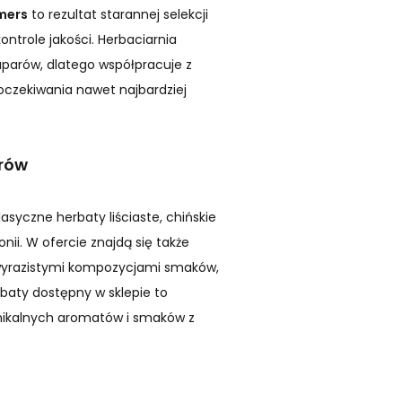
mers
to rezultat starannej selekcji
ontrole jakości. Herbaciarnia
parów, dlatego współpracuje z
oczekiwania nawet najbardziej
rów
syczne herbaty liściaste, chińskie
ii. W ofercie znajdą się także
 wyrazistymi kompozycjami smaków,
rbaty dostępny w sklepie to
unikalnych aromatów i smaków z