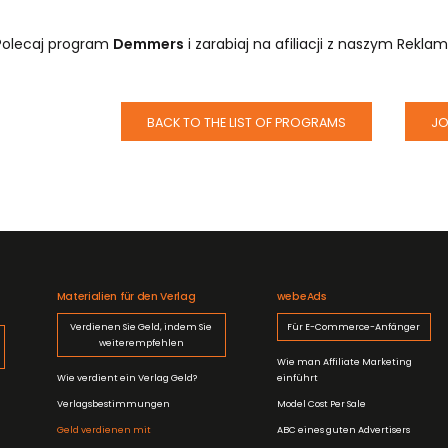
Polecaj program
Demmers
i zarabiaj na afiliacji z naszym Rekl
BACK TO THE LIST OF PROGRAMS
JO
Materialien für den Verlag
webeAds
Verdienen Sie Geld, indem Sie
Für E-Commerce-Anfänger
weiterempfehlen
Wie man Affiliate Marketing
Wie verdient ein Verlag Geld?
einführt
Verlagsbestimmungen
Model Cost Per Sale
Geld verdienen mit
ABC eines guten Advertisers