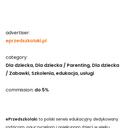
advertiser:
eprzedszkolaki.pl
category:
Dla dziecka
Dla dziecka / Parenting
Dla dziecka
/ Zabawki
Szkolenia, edukacja, usługi
commission:
do 5%
ePrzedszkolaki
to polski serwis edukacyjny dedykowany
rodzicom, nauczycielom i opiekunom dzieci w wieku