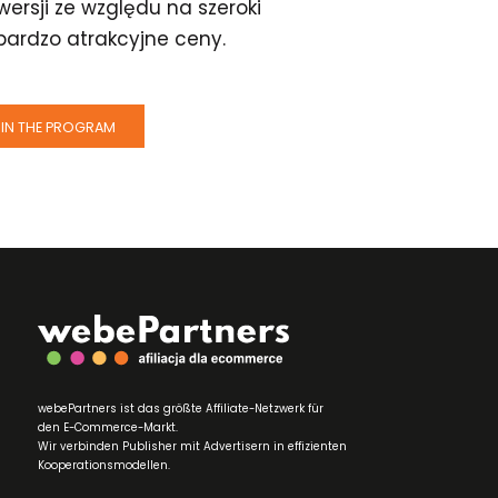
ersji ze względu na szeroki
bardzo atrakcyjne ceny.
IN THE PROGRAM
webePartners ist das größte Affiliate-Netzwerk für
den E-Commerce-Markt.
Wir verbinden Publisher mit Advertisern in effizienten
Kooperationsmodellen.