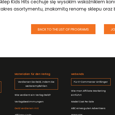
Sklep Kids Hits cechuje się wysokim wskaźnikiem konw
zakres asortymentu, znakomitą renomę sklepu oraz 
BACK TO THE LIST OF PROGRAMS
JO
Materialien für den Verlag
webeAds
Verdienen Sie Geld, indem Sie
Für E-Commerce-Anfänger
weiterempfehlen
Wie man Affiliate Marketing
Wie verdient ein Verlag Geld?
einführt
Verlagsbestimmungen
Model Cost Per Sale
Geld verdienen mit
ABC eines guten Advertisers
Affiliate-Links
PREISLISTE