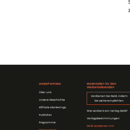
webePartners
Materialien für den
Werbetreibenden
Über uns
Verdienen Sie Geld, indem
Unsere Geschichte
Sie weiterempfehlen
Affiliate Marketings
Wie verdient ein Verlag Geld?
Publisher
Verlagsbestimmungen
Programme
Geld verdienen mit
Wissensbasis