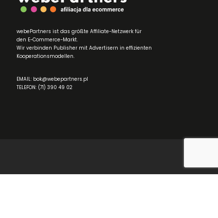
webePartners ist das größte Affiliate-Netzwerk für
den E-Commerce-Markt.
Wir verbinden Publisher mit Advertisern in effizienten
Kooperationsmodellen.
EMAIL: bok@webepartners.pl
TELEFON: (71) 390 49 02