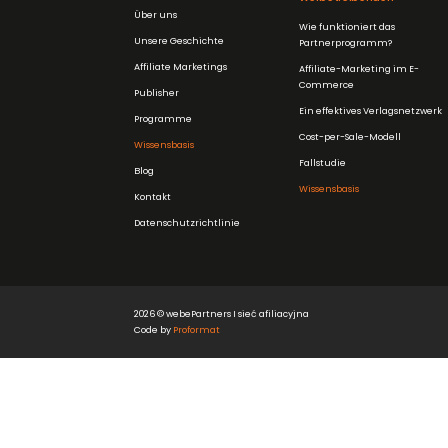
Über uns
Wie funktioniert das
Unsere Geschichte
Partnerprogramm?
Affiliate Marketings
Affiliate-Marketing im E-
Commerce
Publisher
Ein effektives Verlagsnetzwerk
Programme
Cost-per-Sale-Modell
Wissensbasis
Fallstudie
Blog
Wissensbasis
Kontakt
Datenschutzrichtlinie
2026 © webePartners I sieć afiliacyjna
Code by
Proformat