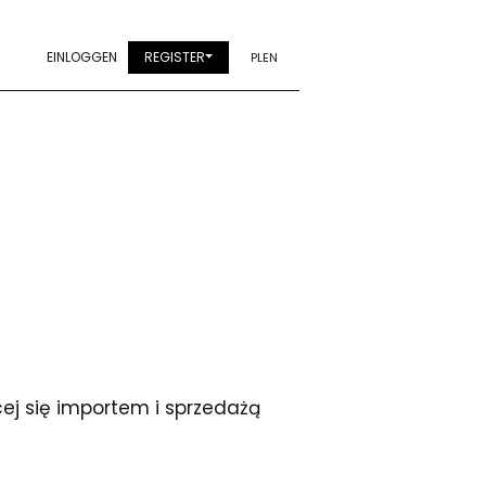
EINLOGGEN
REGISTER
PL
EN
cej się importem i sprzedażą