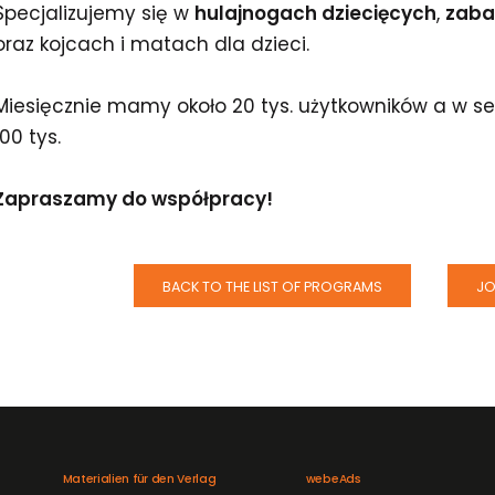
Specjalizujemy się w
hulajnogach dziecięcych
,
zaba
oraz kojcach i matach dla dzieci.
Miesięcznie mamy około 20 tys. użytkowników a w s
100 tys.
Zapraszamy do współpracy!
BACK TO THE LIST OF PROGRAMS
JO
Materialien für den Verlag
webeAds