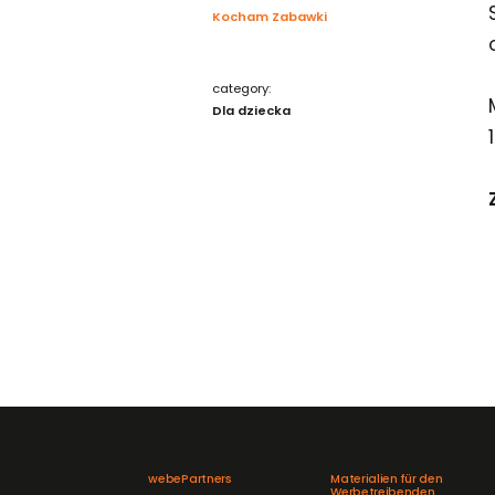
Kocham Zabawki
category:
Dla dziecka
webePartners
Materialien für den
Werbetreibenden