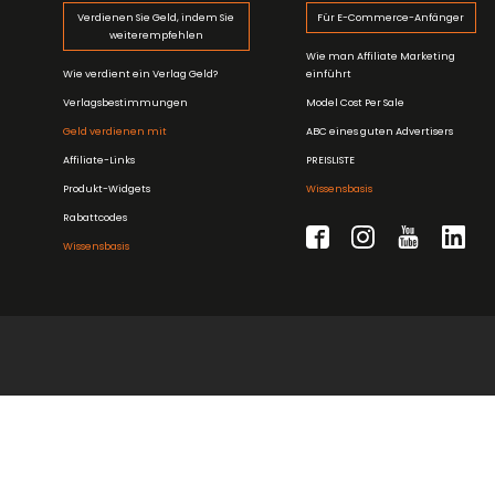
Verdienen Sie Geld, indem Sie
Für E-Commerce-Anfänger
weiterempfehlen
Wie man Affiliate Marketing
Wie verdient ein Verlag Geld?
einführt
Verlagsbestimmungen
Model Cost Per Sale
Geld verdienen mit
ABC eines guten Advertisers
Affiliate-Links
PREISLISTE
Produkt-Widgets
Wissensbasis
Rabattcodes
Wissensbasis