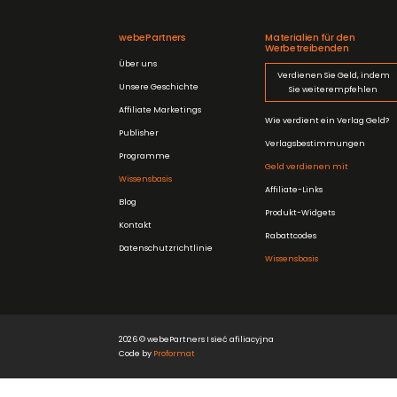
webePartners
Materialien für den
Werbetreibenden
Über uns
Verdienen Sie Geld, indem
Unsere Geschichte
Sie weiterempfehlen
Affiliate Marketings
Wie verdient ein Verlag Geld?
Publisher
Verlagsbestimmungen
Programme
Geld verdienen mit
Wissensbasis
Affiliate-Links
Blog
Produkt-Widgets
Kontakt
Rabattcodes
Datenschutzrichtlinie
Wissensbasis
2026 © webePartners I sieć afiliacyjna
Code by
Proformat