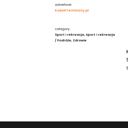
advertiser:
KubekTermiczny.pl
category:
Sport i rekreacja
Sport i rekreacja
/ Podróże
Zdrowie