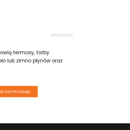
nowią termosy, torby
pło lub zimno płynów oraz
IN THE PROGRAM