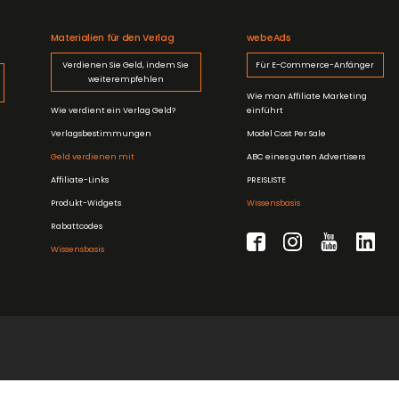
Materialien für den Verlag
webeAds
Verdienen Sie Geld, indem Sie
Für E-Commerce-Anfänger
weiterempfehlen
Wie man Affiliate Marketing
Wie verdient ein Verlag Geld?
einführt
Verlagsbestimmungen
Model Cost Per Sale
Geld verdienen mit
ABC eines guten Advertisers
Affiliate-Links
PREISLISTE
Produkt-Widgets
Wissensbasis
Rabattcodes
Wissensbasis