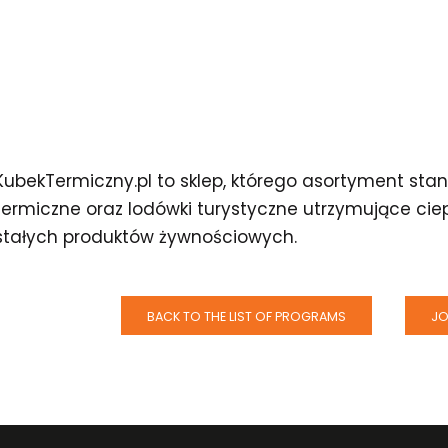
KubekTermiczny.pl to sklep, którego asortyment sta
termiczne oraz lodówki turystyczne utrzymujące cie
stałych produktów żywnościowych.
BACK TO THE LIST OF PROGRAMS
JO