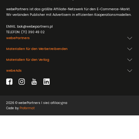
webePartners ist das größte Affiliate-Netzwerk für den E-Commerce-Markt.
Wir verbinden Publisher mit Advertisern in effizienten Kooperationsmodellen.
EMAIL: bok@webepartners.pl
TELEFON: (71) 390 49 02
webePartners
Materialien für den Werbetreibenden
Materialien für den Verlag
webeAds
2026 © webePartners I sieć afiliacyjna
Code by
Proformat