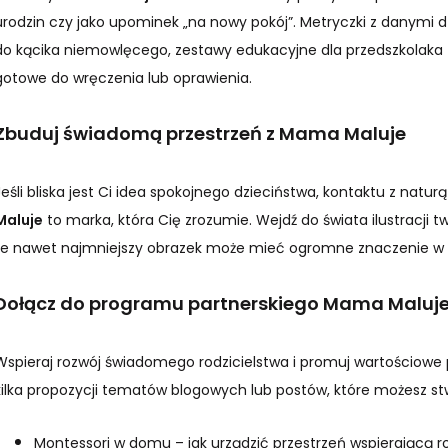
urodzin czy jako upominek „na nowy pokój”. Metryczki z danymi d
do kącika niemowlęcego, zestawy edukacyjne dla przedszkolaka 
gotowe do wręczenia lub oprawienia.
Zbuduj świadomą przestrzeń z Mama Maluje
Jeśli bliska jest Ci idea spokojnego dzieciństwa, kontaktu z natur
Maluje
to marka, która Cię zrozumie. Wejdź do świata ilustracji tw
że nawet najmniejszy obrazek może mieć ogromne znaczenie w 
Dołącz do programu partnerskiego Mama Maluje i 
Wspieraj rozwój świadomego rodzicielstwa i promuj wartościowe 
kilka propozycji tematów blogowych lub postów, które możesz s
Montessori w domu – jak urządzić przestrzeń wspierającą r