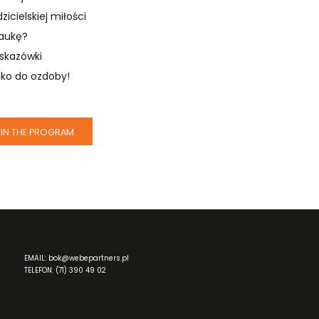
cielskiej miłości
naukę?
wskazówki
lko do ozdoby!
IN THE PROGRAM
EMAIL: bok@webepartners.pl
TELEFON: (71) 390 49 02