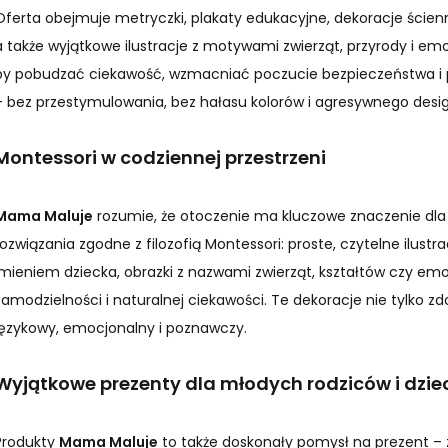
Oferta obejmuje metryczki, plakaty edukacyjne, dekoracje ścienne
a także wyjątkowe ilustracje z motywami zwierząt, przyrody i emo
by pobudzać ciekawość, wzmacniać poczucie bezpieczeństwa i
– bez przestymulowania, bez hałasu kolorów i agresywnego desi
Montessori w codziennej przestrzeni
Mama Maluje
rozumie, że otoczenie ma kluczowe znaczenie dla 
rozwiązania zgodne z filozofią Montessori: proste, czytelne ilustr
imieniem dziecka, obrazki z nazwami zwierząt, kształtów czy em
samodzielności i naturalnej ciekawości. Te dekoracje nie tylko zdo
językowy, emocjonalny i poznawczy.
Wyjątkowe prezenty dla młodych rodziców i dzie
Produkty
Mama Maluje
to także doskonały pomysł na prezent – z 