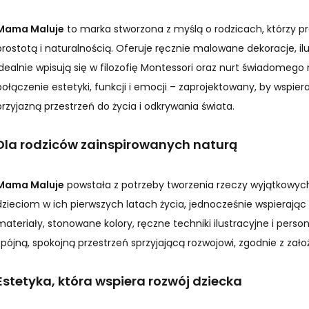
Mama Maluje
to marka stworzona z myślą o rodzicach, którzy p
prostotą i naturalnością. Oferuje ręcznie malowane dekoracje, ilu
idealnie wpisują się w filozofię Montessori oraz nurt świadomego 
połączenie estetyki, funkcji i emocji – zaprojektowany, by wspie
przyjazną przestrzeń do życia i odkrywania świata.
Dla rodziców zainspirowanych naturą
Mama Maluje
powstała z potrzeby tworzenia rzeczy wyjątkowych
dzieciom w ich pierwszych latach życia, jednocześnie wspierając
materiały, stonowane kolory, ręczne techniki ilustracyjne i person
spójną, spokojną przestrzeń sprzyjającą rozwojowi, zgodnie z zał
Estetyka, która wspiera rozwój dziecka