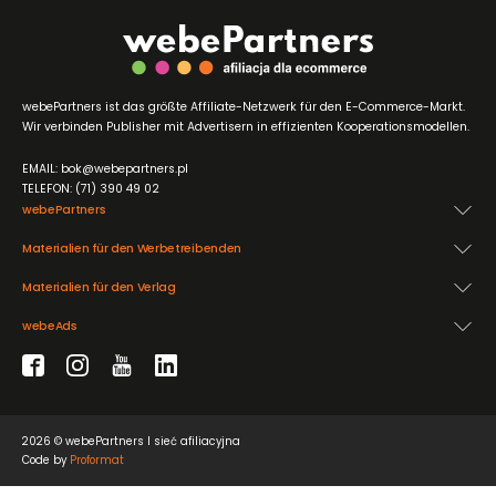
webePartners ist das größte Affiliate-Netzwerk für den E-Commerce-Markt.
Wir verbinden Publisher mit Advertisern in effizienten Kooperationsmodellen.
EMAIL: bok@webepartners.pl
TELEFON: (71) 390 49 02
webePartners
Materialien für den Werbetreibenden
Materialien für den Verlag
webeAds
2026 © webePartners I sieć afiliacyjna
Code by
Proformat