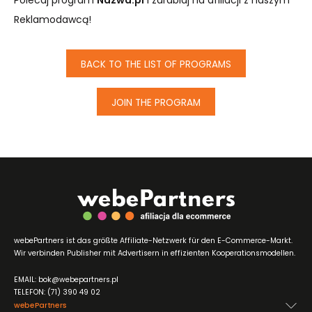
Polecaj program
Nazwa.pl
i zarabiaj na afiliacji z naszym
Reklamodawcą!
BACK TO THE LIST OF PROGRAMS
JOIN THE PROGRAM
webePartners ist das größte Affiliate-Netzwerk für den E-Commerce-Markt.
Wir verbinden Publisher mit Advertisern in effizienten Kooperationsmodellen.
EMAIL: bok@webepartners.pl
TELEFON: (71) 390 49 02
webePartners