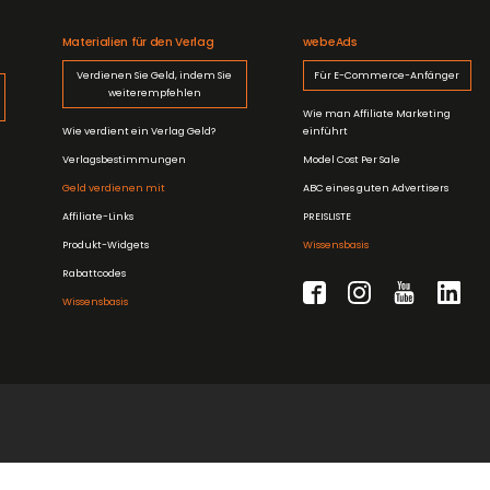
Materialien für den Verlag
webeAds
Verdienen Sie Geld, indem Sie
Für E-Commerce-Anfänger
weiterempfehlen
Wie man Affiliate Marketing
Wie verdient ein Verlag Geld?
einführt
Verlagsbestimmungen
Model Cost Per Sale
Geld verdienen mit
ABC eines guten Advertisers
Affiliate-Links
PREISLISTE
Produkt-Widgets
Wissensbasis
Rabattcodes
Wissensbasis