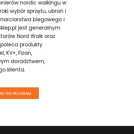
ionierów nordic walkingu w
oki wybór sprzętu, ubrań i
, narciarstwa biegowego i
klep.pl jest generalnym
uktorów Nord Walk oraz
 poleca produkty
, KV+, Fizan,
howym doradztwem,
o klienta.
IN THE PROGRAM