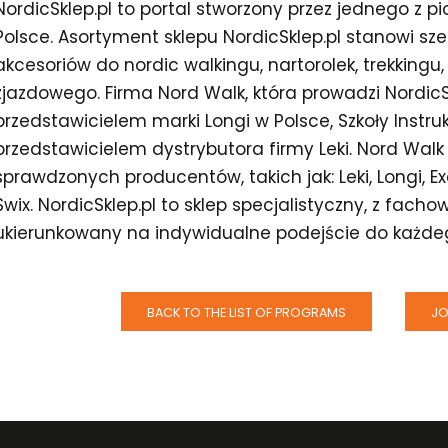
NordicSklep.pl to portal stworzony przez jednego z p
Polsce. Asortyment sklepu NordicSklep.pl stanowi szer
akcesoriów do nordic walkingu, nartorolek, trekkingu
zjazdowego. Firma Nord Walk, która prowadzi NordicS
przedstawicielem marki Longi w Polsce, Szkoły Instr
przedstawicielem dystrybutora firmy Leki. Nord Walk
sprawdzonych producentów, takich jak: Leki, Longi, Exel
Swix. NordicSklep.pl
to sklep specjalistyczny, z fac
ukierunkowany na indywidualne podejście do każdeg
BACK TO THE LIST OF PROGRAMS
JO