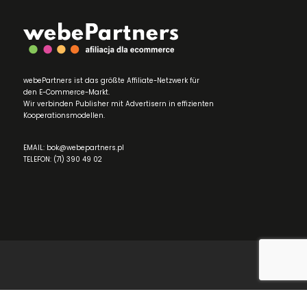
webePartners ist das größte Affiliate-Netzwerk für
den E-Commerce-Markt.
Wir verbinden Publisher mit Advertisern in effizienten
Kooperationsmodellen.
EMAIL: bok@webepartners.pl
TELEFON: (71) 390 49 02