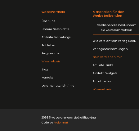
webePartners
Materialien für den
Werbetreibenden
Über uns
Verdienen Sie Geld, indem
Unsere Geschichte
Sie weiterempfehlen
Affiliate Marketings
Wie verdient ein Verlag Geld?
Publisher
Verlagsbestimmungen
Programme
Geld verdienen mit
Wissensbasis
Affiliate-Links
Blog
Produkt-Widgets
Kontakt
Rabattcodes
Datenschutzrichtlinie
Wissensbasis
2026 © webePartners I sieć afiliacyjna
Code by
Proformat