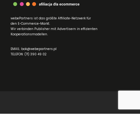
webePartners ist das größte Affiliate-Netzwerk für
den E-Commerce-Markt.
Wir verbinden Publisher mit Advertisern in effizienten
Kooperationsmodellen.
EMAIL: bok@webepartners.pl
TELEFON: (71) 390 49 02