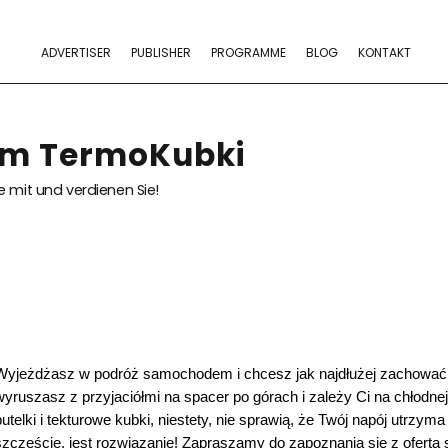
ADVERTISER
PUBLISHER
PROGRAMME
BLOG
KONTAKT
am TermoKubki
 mit und verdienen Sie!
Wyjeżdżasz w podróż samochodem i chcesz jak najdłużej zachować 
wyruszasz z przyjaciółmi na spacer po górach i zależy Ci na chłodne
butelki i tekturowe kubki, niestety, nie sprawią, że Twój napój utrzym
szczęście, jest rozwiązanie! Zapraszamy do zapoznania się z ofertą 