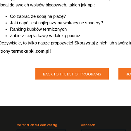
dodaj do swoich wpisów blogowych, takich jak np.:
Co zabrać ze sobą na plażę?
Jaki napój jest najlepszy na wakacyjne spacery?
Ranking kubków termicznych
Zabierz ciepłą kawę w daleką podróż!
Oczywiście, to tylko nasze propozycje! Skorzystaj z nich lub stwórz 
strony 
termokubki.com.pl!
BACK TO THE LIST OF PROGRAMS
JO
Materialien für den Verlag
webeAds