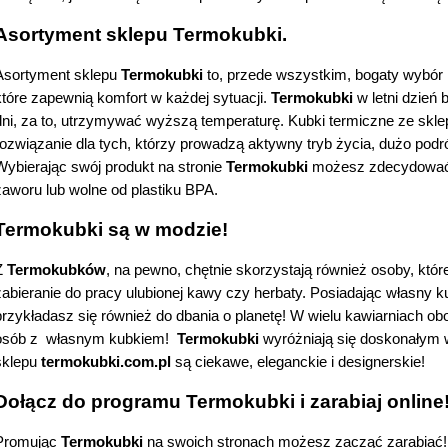
Asortyment sklepu Termokubki.
Asortyment sklepu 
Termokubki 
to, przede wszystkim, bogaty wybór
które zapewnią komfort w każdej sytuacji. 
Termokubki
 w letni dzień
dni, za to, utrzymywać wyższą temperaturę. Kubki termiczne ze skle
rozwiązanie dla tych, którzy prowadzą aktywny tryb życia, dużo podróż
Wybierając swój produkt na stronie 
Termokubki 
możesz zdecydować s
zaworu lub wolne od plastiku BPA. 
Termokubki są w modzie!
Z 
Termokubków
, na pewno, chętnie skorzystają również osoby, które 
zabieranie do pracy ulubionej kawy czy herbaty. Posiadając własny ku
przykładasz się również do dbania o planetę! W wielu kawiarniach ob
osób z  własnym kubkiem!  
Termokubki 
wyróżniają się doskonałym 
sklepu 
termokubki.com.pl
 są ciekawe, eleganckie i designerskie!
Dołącz do programu Termokubki i zarabiaj online
Promując 
Termokubki
 na swoich stronach możesz zacząć zarabiać! L