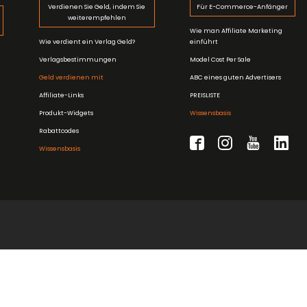
Verdienen Sie Geld, indem Sie
Für E-Commerce-Anfänger
weiterempfehlen
Wie man Affiliate Marketing
Wie verdient ein Verlag Geld?
einführt
Verlagsbestimmungen
Model Cost Per Sale
Geld verdienen mit
ABC eines guten Advertisers
Affiliate-Links
PREISLISTE
Produkt-Widgets
Wissensbasis
Rabattcodes
Wissensbasis