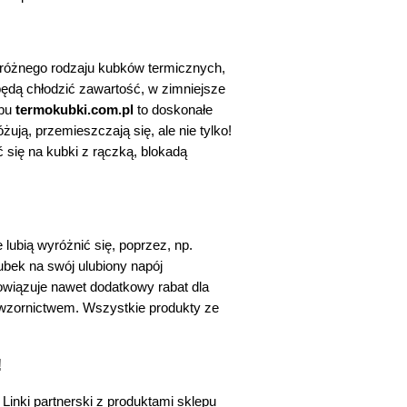
 różnego rodzaju kubków termicznych, 
 będą chłodzić zawartość, w zimniejsze 
pu 
termokubki.com.pl
 to doskonałe 
ują, przemieszczają się, ale nie tylko! 
ię na kubki z rączką, blokadą 
lubią wyróżnić się, poprzez, np. 
bek na swój ulubiony napój 
owiązuje nawet dodatkowy rabat dla 
wzornictwem. Wszystkie produkty ze 
!
inki partnerski z produktami sklepu 