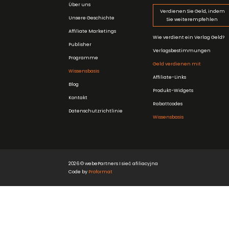
Über uns
Verdienen Sie Geld, indem
Unsere Geschichte
Sie weiterempfehlen
Affiliate Marketings
Wie verdient ein Verlag Geld?
Publisher
Verlagsbestimmungen
Programme
Geld verdienen mit
Wissensbasis
Affiliate-Links
Blog
Produkt-Widgets
Kontakt
Rabattcodes
Datenschutzrichtlinie
Wissensbasis
2026 © webePartners I sieć afiliacyjna
Code by
Proformat