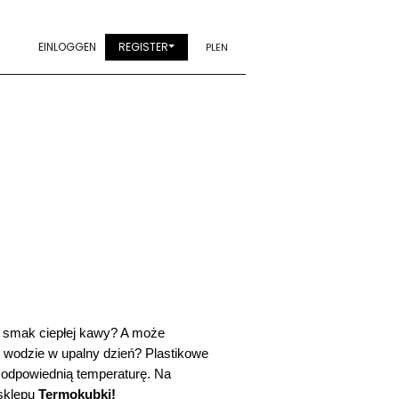
EINLOGGEN
REGISTER
PL
EN
smak ciepłej kawy? A może 
j wodzie w upalny dzień? Plastikowe 
a odpowiednią temperaturę. Na 
sklepu 
Termokubki!