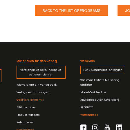
BACK TO THE LIST OF PROGRAMS
JO
Materialien für den Verlag
webeAds
Verdienen Sie Geld, indem Sie
Für E-Commerce-Anfänger
weiterempfehlen
Wie man Affiliate Marketing
Wie verdient ein Verlag Geld?
einführt
Verlagsbestimmungen
Model Cost Per Sale
Geld verdienen mit
ABC eines guten Advertisers
Affiliate-Links
PREISLISTE
Produkt-Widgets
Wissensbasis
Rabattcodes
Wissensbasis