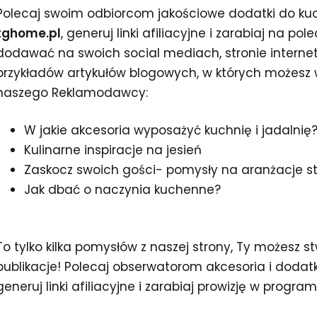
Polecaj swoim odbiorcom jakościowe dodatki do kuchn
tghome.pl
, generuj linki afiliacyjne i zarabiaj na po
dodawać na swoich social mediach, stronie interneto
przykładów artykułów blogowych, w których możesz
naszego Reklamodawcy:
W jakie akcesoria wyposażyć kuchnię i jadalnię
Kulinarne inspiracje na jesień
Zaskocz swoich gości- pomysły na aranżacje st
Jak dbać o naczynia kuchenne?
To tylko kilka pomysłów z naszej strony, Ty możesz 
publikacje! Polecaj obserwatorom akcesoria i doda
generuj linki afiliacyjne i zarabiaj prowizję w progr