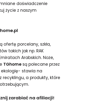
omniane doświadczenie
akuj życie z naszym
ghome.pl
 ofertę porcelany, szkła,
ów takich jak np. RAK
miratach Arabskich. Noże,
ne
TGhome
są polecane przez
 ekologię- stawia na
recyklingu, a produkty, które
 potrzebującym.
ij zarabiać na afiliacji!