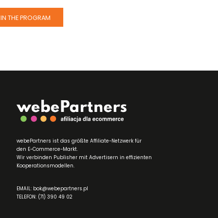
IN THE PROGRAM
webePartners ist das größte Affiliate-Netzwerk für
den E-Commerce-Markt.
Wir verbinden Publisher mit Advertisern in effizienten
Kooperationsmodellen.
EMAIL: bok@webepartners.pl
TELEFON: (71) 390 49 02