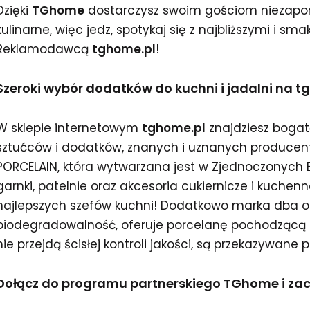
Dzięki
TGhome
dostarczysz swoim gościom niezap
kulinarne, więc jedz, spotykaj się z najbliższymi i sm
Reklamodawcą
tghome.pl
!
Szeroki wybór dodatków do kuchni i jadalni na t
W sklepie internetowym
tghome.pl
znajdziesz bogatą
sztućców i dodatków, znanych i uznanych producent
PORCELAIN, która wytwarzana jest w Zjednoczonych E
garnki, patelnie oraz akcesoria cukiernicze i kuchen
najlepszych szefów kuchni! Dodatkowo marka dba o
biodegradowalność, oferuje porcelanę pochodzącą z 
nie przejdą ścisłej kontroli jakości, są przekazywane
Dołącz do programu partnerskiego TGhome i zaczn