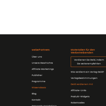
webePartners
Materialien für den
Werbetreibenden
Über uns
Verdienen Sie Geld, indem
Unsere Geschichte
Sie weiterempfehlen
Affiliate Marketings
Wie verdient ein Verlag Geld?
Publisher
Verlagsbestimmungen
Programme
Geld verdienen mit
Wissensbasis
Affiliate-Links
Blog
Produkt-Widgets
Kontakt
Rabattcodes
Datenschutzrichtlinie