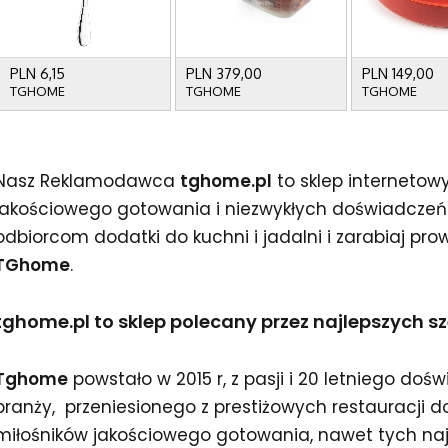
Nasz Reklamodawca
tghome.pl
to sklep internetow
jakościowego gotowania i niezwykłych doświadczeń 
odbiorcom dodatki do kuchni i jadalni i zarabiaj pr
TGhome
.
tghome.pl to sklep polecany przez najlepszych s
Tghome
powstało w 2015 r, z pasji i 20 letniego doś
branży, przeniesionego z prestiżowych restauracji
miłośników jakościowego gotowania, nawet tych na