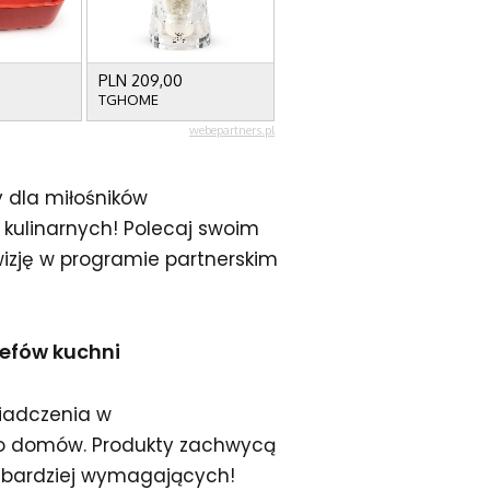
y dla miłośników
kulinarnych! Polecaj swoim
owizję w programie partnerskim
zefów kuchni
wiadczenia w
 do domów. Produkty zachwycą
jbardziej wymagających!