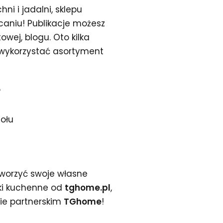
i i jadalni, sklepu
lecaniu! Publikacje możesz
wej, blogu. Oto kilka
 wykorzystać asortyment
?
ołu
stworzyć swoje własne
tki kuchenne od
tghome.pl
,
amie partnerskim
TGhome
!