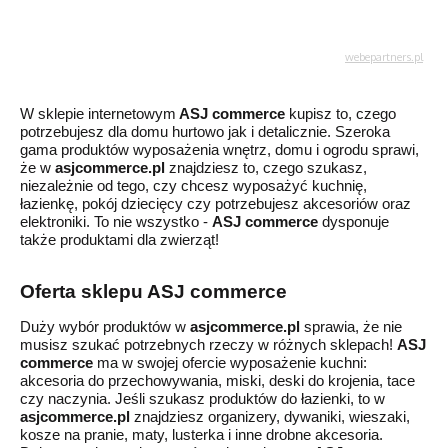
W sklepie internetowym
ASJ commerce
kupisz to, czego
potrzebujesz dla domu hurtowo jak i detalicznie.
Szeroka
gama produktów
wyposażenia wnętrz, domu i ogrodu
sprawi,
że w
asjcommerce
.pl
znajdziesz to, czego szukasz,
niezależnie od tego, czy chcesz wyposażyć
kuchnię
,
łazienkę,
pokój dziecięcy
czy
potrzebujesz akcesoriów
oraz
elektroniki
. T
o nie wszystko -
ASJ commerce
dysponuje
także
produktami dla zwierząt!
Oferta sklepu ASJ commerce
Duży
wybór produktów w
asjcommerce
.pl
sprawia, że nie
musisz szukać potrzebnych rzeczy w różnych sklepach!
ASJ
commerce
ma w swojej ofercie wyposażenie kuchni:
akcesoria do przechowywania, miski, deski do krojenia, tace
czy naczynia. Jeśli szukasz produktów do łazienki, to w
asjcommerce
.pl
znajdziesz organizery, dywaniki, wieszaki,
kosze na pranie, maty, lusterka i inne drobne akcesoria.