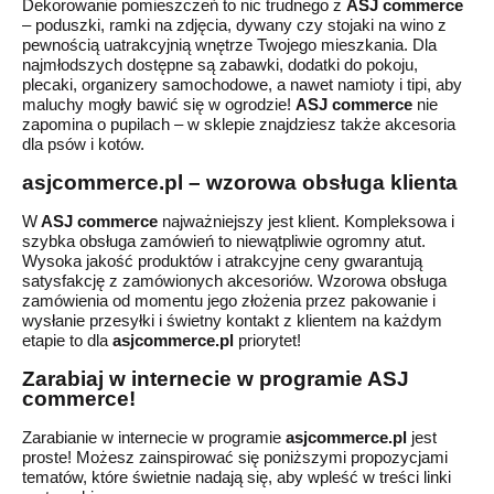
Dekorowanie pomieszczeń to nic trudnego z
ASJ commerce
–
poduszki, ramki na zdjęcia, dywany czy stojaki na wino z
pewnością uatrakcyjnią wnętrze Twojego mieszkania.
Dla
najmłodszych dostępne są zabawki, dodatki do pokoju,
plecaki, organizery samochodowe, a nawet namioty i tipi, aby
maluchy mogły bawić się w ogrodzie!
ASJ commerce
nie
zapomina o pupilach –
w sklepie znajdziesz także
akcesoria
dla psów i kotów.
asjcommerce
.pl –
wzorowa obsługa klienta
W
A
SJ commerce
najważniejszy jest klient. Kompleksowa i
szybka obsługa zamówień to niewątpliwie ogromny atut.
Wysoka jakość produktów i atrakcyjne ceny gwarantują
satysfakcję z zamówionych akcesoriów. Wzorowa obsługa
zamówienia od momentu jego złożenia przez pakowanie i
wysłanie przesyłki i świetny kontakt z klientem na każdym
etapie to dla
asjcommerce
.pl
priorytet!
Zarabiaj w internecie
w programie
ASJ
commerce
!
Zarabianie w internecie w programie
asjcommerce
.
pl
jest
proste!
Możesz za
inspirować
się poniższymi propozycjami
tematów, które
świetnie
nadają się, aby wpleść w
treści
linki