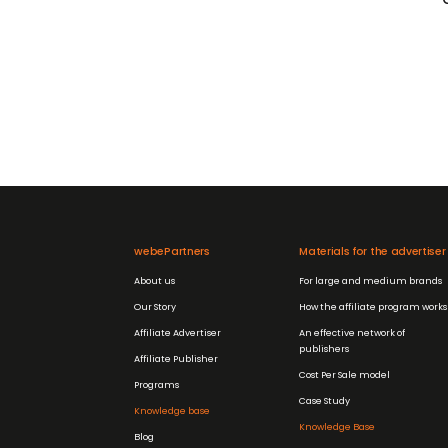
webePartners
Materials for the advertiser
About us
For large and medium brands
Our Story
How the affiliate program works
Affiliate Advertiser
An effective network of
publishers
Affiliate Publisher
Cost Per Sale model
Programs
Case Study
Knowledge base
Knowledge Base
Blog