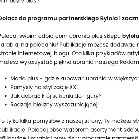
w modzie plus !
Dołącz do programu partnerskiego Bylola i zacznij
Polecaj swoim odbiorcom ubrania plus sklepu
bylola
zarabiaj na polecaniu! Publikacje możesz dodawać 
stronie internetowej, blogu. Oto kilka przykładów ar
możesz wykorzystać piękne ubrania naszego Rekla
Moda plus - gdzie kupować ubrania w większyc
Pomysły na stylizacje XXL
Jak dobrać krój sukienki do figury?
Rodzaje bielizny wyszczuplającej
To tylko kilka pomysłów z naszej strony, Ty możesz 
publikacje! Polecaj obserwatorom asortyment sklep
afiliacyjne i zarabiaj prowizję w programie partners