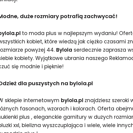
Modne, duże rozmiary potrafią zachwycać!
bylola.pl
to moda plus w najlepszym wydaniu! Oferta
wszystkich kobiet, które wiedzą jak ciężko czasami 
rozmiarze powyżej 44.
Bylola
serdecznie zaprasza ws
siebie kobiety. Wyjątkowe ubrania naszego Reklamo
czuć się modnie i pięknie!
Odzież dla puszystych na bylola.pl
W sklepie internetowym
bylola.pl
znajdziesz szeroki
różnych fasonach, wzorach i kolorach. Oferta obejmuj
sukienki plus , eleganckie garnitury w dużych rozmia
bluzki xxl, bielizna wyszczuplająca i wiele, wiele innyc