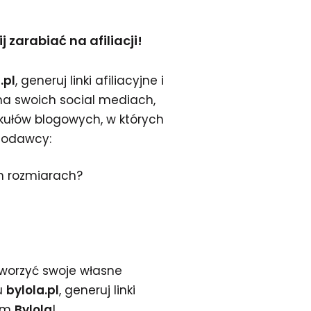
 zarabiać na afiliacji!
.pl
, generuj linki afiliacyjne i
na swoich social mediach,
tykułów blogowych, w których
modawcy:
h rozmiarach?
stworzyć swoje własne
u
bylola.pl
, generuj linki
kim
Bylola
!