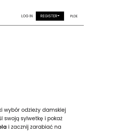
LOG IN
REGISTER
PL
DE
ki wybór odzieży damskiej
śl swoją sylwetkę i pokaż
ola
i zacznij zarabiać na