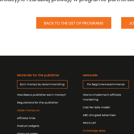
BACK TO THE LIST OF PROGRAMS
JO
Materials for the publisher
webeAds
Earn money by recommending
For beginners ecommerce
How does a publisher earn money?
How to implement affiliate
marketing
Regulations for the publisher
Cost Per Sale model
Make money on
ABC of a good Advertiser
affiliate links
PRICE LIST
Product widgets
Knowledge Base
discount codes