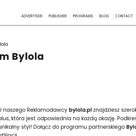
ADVERTISER
PUBLISHER
PROGRAMS
BLOG
CONTACT
lola
m Bylola
U naszego Reklamodawcy
bylola.pl
znajdziesz szero
plus, która jest odpowiednia na każdą okazję. Podkre
unikalny styl! Dołącz do programu partnerskiego
Byl
afiliacji.