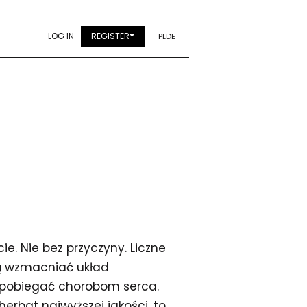
LOG IN
REGISTER
PL
DE
e. Nie bez przyczyny. Liczne
ą wzmacniać układ
apobiegać chorobom serca.
erbat najwyższej jakości, to