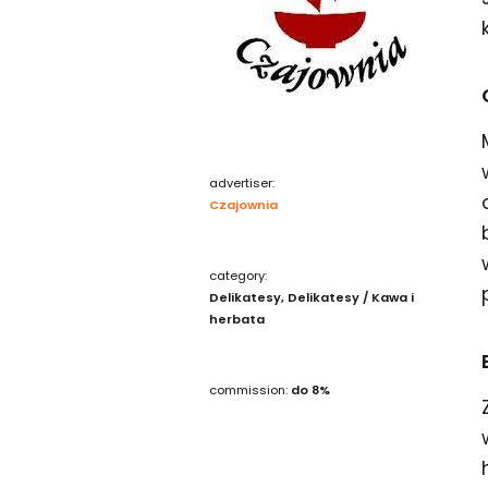
advertiser:
Czajownia
category:
Delikatesy
Delikatesy / Kawa i
herbata
commission:
do 8%