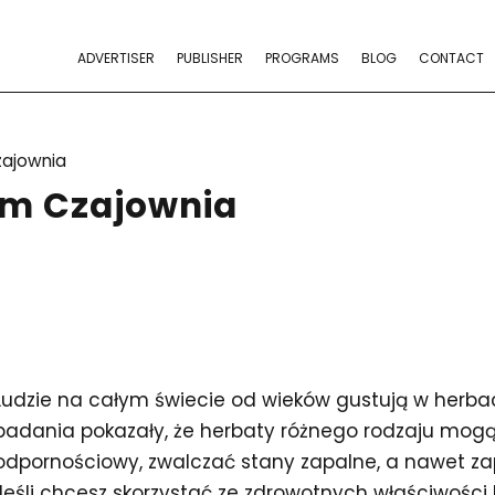
ADVERTISER
PUBLISHER
PROGRAMS
BLOG
CONTACT
ajownia
am Czajownia
Ludzie na całym świecie od wieków gustują w herbaci
badania pokazały, że herbaty różnego rodzaju mog
odpornościowy, zwalczać stany zapalne, a nawet z
Jeśli chcesz skorzystać ze zdrowotnych właściwości h