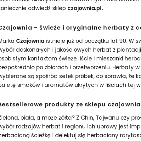
koniecznie odwiedź sklep
czajownia.pl.
Czajownia - świeże i oryginalne herbaty z 
Marka
Czajownia
istnieje już od początku lat 90. W s
wybór doskonałych i jakościowych herbat z plantacji
osobistym kontaktom świeże liście i mieszanki herb
bezpośrednio po zbiorach i przetworzeniu. Herbaty w
wybierane są spośród setek próbek, co sprawia, że 
paletę smaków i aromatów ukrytych w liściach tej ws
Bestsellerowe produkty ze sklepu czajownia
Zielona, biała, a może żółta? Z Chin, Tajwanu czy pro
wybór rodzajów herbat i regionu ich uprawy jest imp
herbacianą ścieżkę i delektuj się herbaciany rarytasam