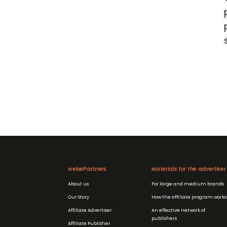
webePartners
Materials for the advertiser
About us
For large and medium brands
Our Story
How the affiliate program works
Affiliate Advertiser
An effective network of
publishers
Affiliate Publisher