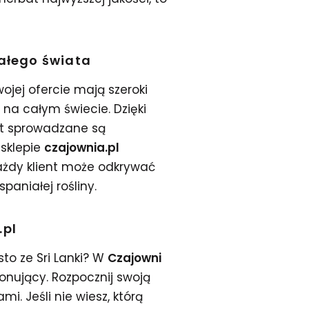
całego świata
wojej ofercie mają szeroki
 na całym świecie. Dzięki
at sprowadzane są
 sklepie
czajownia.pl
każdy klient może odkrywać
paniałej rośliny.
.pl
sto ze Sri Lanki? W
Czajowni
onujący. Rozpocznij swoją
i. Jeśli nie wiesz, którą