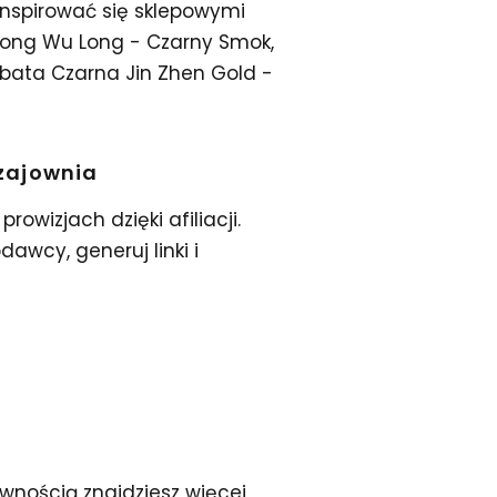
inspirować się sklepowymi
Oolong Wu Long - Czarny Smok,
rbata Czarna Jin Zhen Gold -
zajownia
prowizjach dzięki afiliacji.
wcy, generuj linki i
wnością znajdziesz więcej