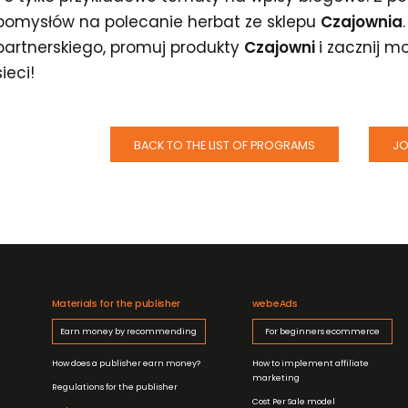
pomysłów na polecanie herbat ze sklepu
Czajownia
partnerskiego, promuj produkty
Czajowni
i zacznij 
sieci!
BACK TO THE LIST OF PROGRAMS
JO
Materials for the publisher
webeAds
Earn money by recommending
For beginners ecommerce
How does a publisher earn money?
How to implement affiliate
marketing
Regulations for the publisher
Cost Per Sale model