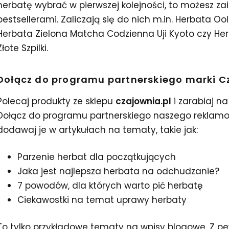
herbatę wybrać w pierwszej kolejności, to możesz za
bestsellerami. Zaliczają się do nich m.in. Herbata 
Herbata Zielona Matcha Codzienna Uji Kyoto czy He
Złote Szpilki.
Dołącz do programu partnerskiego marki C
Polecaj produkty ze sklepu
czajownia.pl
i zarabiaj na 
Dołącz do programu partnerskiego naszego reklamoda
dodawaj je w artykułach na tematy, takie jak:
Parzenie herbat dla początkujących
Jaka jest najlepsza herbata na odchudzanie?
7 powodów, dla których warto pić herbatę
Ciekawostki na temat uprawy herbaty
To tylko przykładowe tematy na wpisy blogowe. Z pe