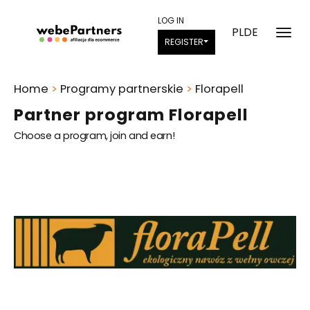
LOG IN
PL
DE
REGISTER
Home
>
Programy partnerskie
>
Florapell
Partner program Florapell
Choose a program, join and earn!