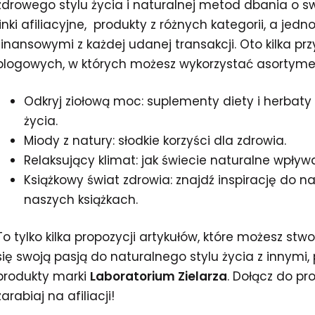
zdrowego stylu życia i naturalnej metod dbania o swo
linki afiliacyjne, produkty z różnych kategorii, a jed
finansowymi z każdej udanej transakcji. Oto kilka pr
blogowych, w których możesz wykorzystać asortymen
Odkryj ziołową moc: suplementy diety i herbaty
życia.
Miody z natury: słodkie korzyści dla zdrowia.
Relaksujący klimat: jak świecie naturalne wpły
Książkowy świat zdrowia: znajdź inspirację do na
naszych książkach.
To tylko kilka propozycji artykułów, które możesz stwo
się swoją pasją do naturalnego stylu życia z innymi
produkty marki
Laboratorium Zielarza
. Dołącz do pr
zarabiaj na afiliacji!