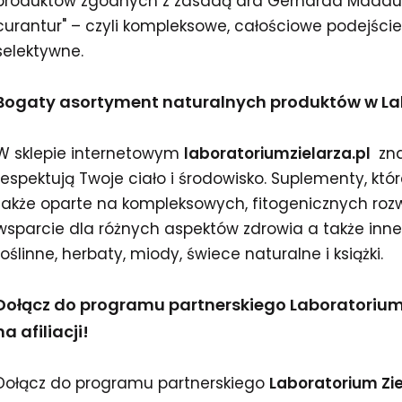
produktów zgodnych z zasadą dra Gerharda Madau
curantur" – czyli kompleksowe, całościowe podejście 
selektywne.
Bogaty asortyment naturalnych produktów w La
W sklepie internetowym
laboratoriumzielarza.pl
zna
respektują Twoje ciało i środowisko. Suplementy, któr
także oparte na kompleksowych, fitogenicznych rozwi
wsparcie dla różnych aspektów zdrowia a także inne k
roślinne, herbaty, miody, świece naturalne i książki.
Dołącz do programu partnerskiego Laboratorium Z
na afiliacji!
Dołącz do programu partnerskiego
Laboratorium Zi