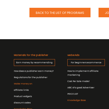
BACK TO THE LIST OF PROGRAMS
JO
Materials for the publisher
webeAds
Earn money by recommending
For beginners ecommerce
How does a publisher earn money?
How to implement affiliate
marketing
Regulations for the publisher
Cost Per Sale model
Make money on
ABC of a good Advertiser
affiliate links
PRICE LIST
Product widgets
Knowledge Base
discount codes
Knowledge Base