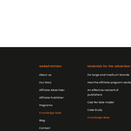
webePartners
Materials for the advertiser
About us
For large and medium brands
Our Story
How the affiliate program works
Affiliate Advertiser
An effective network of
publishers
Affiliate Publisher
Cost Per Sale model
Programs
Case Study
Knowledge base
Knowledge Base
Blog
Contact