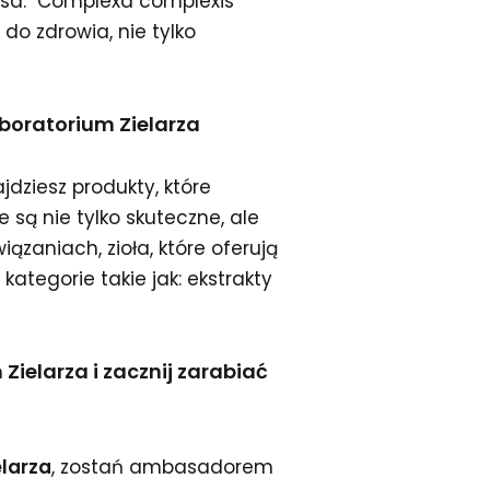
sa: "Complexa complexis
do zdrowia, nie tylko
boratorium Zielarza
jdziesz produkty, które
e są nie tylko skuteczne, ale
ązaniach, zioła, które oferują
ategorie takie jak: ekstrakty
ielarza i zacznij zarabiać
elarza
, zostań ambasadorem