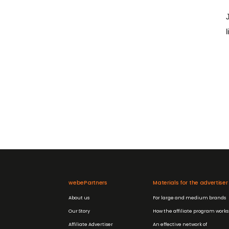
webePartners
Materials for the advertiser
About us
For large and medium brands
Our Story
How the affiliate program works
Affiliate Advertiser
An effective network of