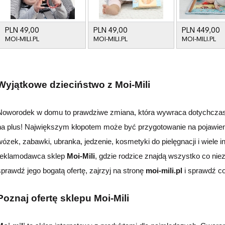
Wyjątkowe dzieciństwo z Moi-Mili
Noworodek w domu to prawdziwe zmiana, która
wywraca
dotychcza
na plus
!
Największym kłopotem może być przygotowanie na pojawien
wózek, zabawki, ubranka, jedzenie, kosmetyki do pielęgnacji i wiele 
reklamodawca sklep
Moi-Mili
, gdzie rodzice znajdą wszystko co nie
sprawdź jego bogatą ofertę, zajrzyj na stronę
moi-mili.pl
i sprawdź co
Poznaj ofertę sklepu Moi-Mili