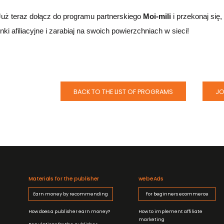
Już teraz dołącz do programu partnerskiego
Moi-mili
i przekonaj się,
linki afiliacyjne i zarabiaj na swoich powierzchniach w sieci!
BACK TO THE LIST OF PROGRAMS
JO
Materials for the publisher
webeAds
Earn money by recommending
For beginners ecommerce
How does a publisher earn money?
How to implement affiliate
marketing