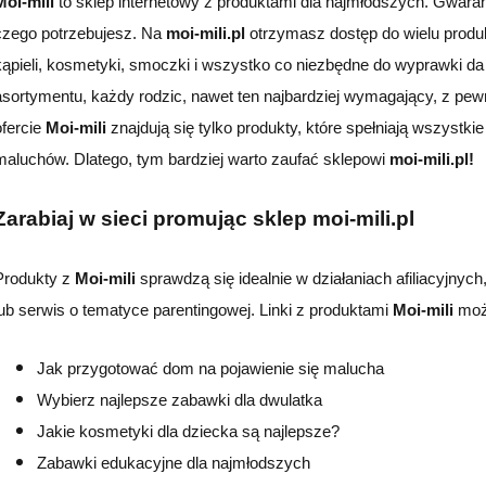
Moi-mili
to sklep internetowy z produktami dla najmłodszych. Gwara
czego potrzebujesz. Na
moi-mili.pl
otrzymasz dostęp do wielu produk
kąpieli,
kosmetyki, smoczki i wszystko co niezbędne do wyprawki da
asortymentu, każdy rodzic, nawet ten najbardziej wymagający, z pew
ofercie
Moi-mili
znajdują się tylko produkty, które spełniają wszystki
maluchów. Dlatego, tym bardziej warto zaufać sklepowi
moi-mili.pl!
Zarabiaj w sieci promując sklep moi-mili.pl
Produkty z
Moi-mili
sprawdzą się idealnie w działaniach afiliacyjnych
lub serwis o tematyce parentingowej. Linki z produktami
Moi-mili
moż
Jak przygotować dom na pojawienie się malucha
Wybierz najlepsze zabawki dla dwulatka
Jakie kosmetyki dla dziecka są najlepsze?
Zabawki edukacyjne dla najmłodszych