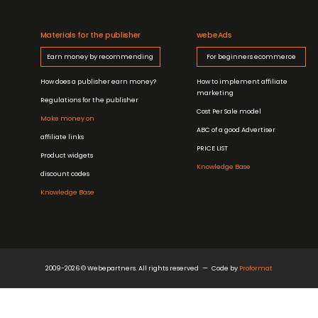
Materials for the publisher
webeAds
Earn money by recommending
For beginners ecommerce
How does a publisher earn money?
How to implement affiliate
marketing
Regulations for the publisher
Cost Per Sale model
Make money on
ABC of a good Advertiser
affiliate links
PRICE LIST
Product widgets
Knowledge Base
discount codes
Knowledge Base
2009-2026 © Webepartners. All rights reserved
Code by
Proformat