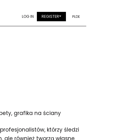
LOG IN
REGISTER
PL
DE
pety, grafika na ściany
ofesjonalistów, którzy śledzi
, ale również tworzą własne