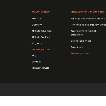
webePartners
Materials for the advertiser
About us
For large and medium brands
Our Story
How the affiliate program works
Affiliate Advertiser
An effective network of
publishers
Affiliate Publisher
Cost Per Sale model
Programs
Case Study
Knowledge base
Knowledge Base
Blog
Contact
Terms of service