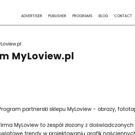
ADVERTISER
PUBLISHER
PROGRAMS
BLOG
CONTACT
Loview.pl
am MyLoview.pl
Program partnerski sklepu MyLoview - obrazy, fotota
Firma MyLoview to zespół złożony z doświadczonych pr
światowe trendy w projektowaniu grafik naściennych