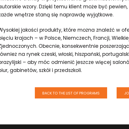
autorskie wzory. Dzięki temu klient może być pewien,
każde wnętrze staną się naprawdę wyjątkowe.
Wysokiej jakości produkty, które można znaleźć w of
pięciu krajach – w Polsce, Niemczech, Francji, Wielkie
Zjednoczonych. Obecnie, konsekwentnie poszerzając s
również na rynek czeski, włoski, hiszpański, portugalsk
brazylijski – aby móc odmienić jeszcze więcej salonów
biur, gabinetów, szkół i przedszkoli.
BACK TO THE LIST OF PROGRAMS
JO