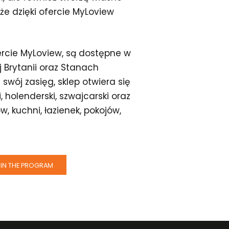
 że dzięki ofercie MyLoview
ercie MyLoview, są dostępne w
j Brytanii oraz Stanach
wój zasięg, sklep otwiera się
i, holenderski, szwajcarski oraz
, kuchni, łazienek, pokojów,
IN THE PROGRAM