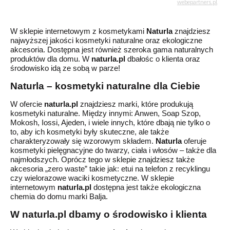
W s
klep
ie
internetowym
z kosmetykami
Naturla
znajdziesz
najwyższej jakości kosmetyki naturalne oraz ekologiczne
akcesoria.
Dostępna jest również szeroka gama naturalnych
produktów dla domu. W
naturla
.pl
dbałośc o klienta oraz
środowisko idą ze sobą w parze!
Naturla – kosmetyki naturalne dla Ciebie
W ofercie
naturla
.pl
znajdziesz mark
i, które produkują
kosmetyki naturalne. Między innymi: Anwen, Soap Szop,
Mokosh,
Iossi, Ajeden,
i wiele innych, któr
e dbają nie tylko o
to, aby ich kosmetyki były skuteczne, ale także
charakteryzowały się wzorowym składem.
Naturla
oferuje
kosmetyki pielęgnacyjne do twarzy, ciała i włosów – także dla
najmłodszych.
Oprócz tego w sklepie znajdziesz także
akcesoria „zero waste” takie jak: etui na telefon z recyklingu
czy wielorazowe waciki kosmetyczne.
W sklepie
internetowym
naturla.pl
dostępna jest także ekologiczna
chemia do domu marki Balja.
W naturla.pl dbamy o środowisko i klienta