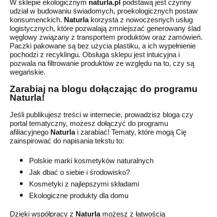
W sklepie ekologicznym
naturla.pl
podstawą jest czynny
udział w
budowaniu świadomych, proekologicznych postaw
ko
ns
umenckich.
Naturla
korzysta z nowoczesnych usług
logistycznych, które pozwalają zmniejszać generowany ślad
węglowy związany z transportem produktów oraz zamówień.
Paczki pakowane są bez użycia plastiku, a ich wypełnienie
pochodzi z recyklingu.
Obsługa sklepu jest intuicyjna i
pozwala na filtrowanie produktów ze względu na to, czy są
wegańskie.
Zarabiaj na blogu dołączając do programu
Naturla!
Jeśli p
ublikujesz treści w internecie, prowadzisz bloga czy
portal tematyczny,
możesz dołączyć do programu
afiliacyjnego
Naturla
i
zarabiać!
Tematy, które mogą Cię
zainspirować
do napisania tekstu
to:
Polskie marki kosmetyków naturalnych
Jak dbać o siebie i środowisko?
Kosmetyki z najlepszymi składami
Ekologiczne produkty dla domu
Dzięki współpracy z
Naturla
możesz z łatwością