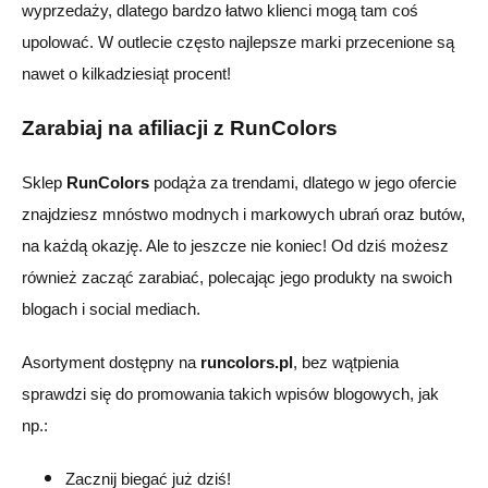
wyprzedaży, dlatego bardzo łatwo klienci mogą tam coś
upolować. W outlecie często najlepsze marki przecenione są
nawet o kilkadziesiąt procent!
Zarabiaj na afiliacji z RunColors
Sklep
RunColors
podąż
a
za trendami, dlatego w jego ofercie
znajdzie
sz
mnóstwo modnych i markowych ubrań oraz butów,
na każdą okazję. Ale to jeszcze nie koniec! Od dziś może
sz
również zacząć zarabiać, polecając jego produkty na swoich
blogach i social mediach.
Asortyment dostępny na
runcolors.pl
, bez wątpienia
sprawdzi się do promowania takich wpisów blogowych, jak
np.:
Zacznij biegać już dziś!