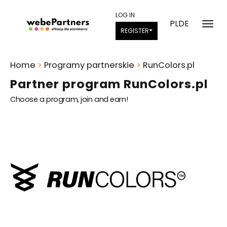
LOG IN
PL
DE
REGISTER
Home
>
Programy partnerskie
>
RunColors.pl
Partner program RunColors.pl
Choose a program, join and earn!