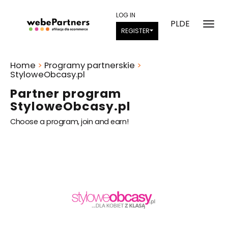
LOG IN
PL
DE
REGISTER
Home
>
Programy partnerskie
>
StyloweObcasy.pl
Partner program
StyloweObcasy.pl
Choose a program, join and earn!