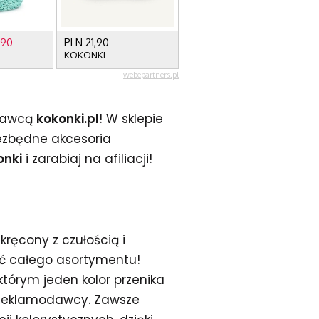
odawcą
kokonki.pl
! W sklepie
niezbędne akcesoria
onki
i zarabiaj na afiliacji!
kręcony z czułością i
ść całego asortymentu!
którym jeden kolor przenika
o Reklamodawcy. Zawsze