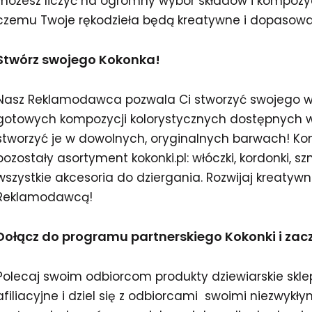
możesz liczyć na ogromny wybór składów i kompozycj
czemu Twoje rękodzieła będą kreatywne i dopasowa
Stwórz swojego Kokonka!
Nasz Reklamodawca pozwala Ci stworzyć swojego w
gotowych kompozycji kolorystycznych dostępnych w
stworzyć je w dowolnych, oryginalnych barwach! Ko
pozostały asortyment kokonki.pl: włóczki, kordonki, sznur
wszystkie akcesoria do dziergania. Rozwijaj kreatyw
Reklamodawcą!
Dołącz do programu partnerskiego Kokonki i zaczni
Polecaj swoim odbiorcom produkty dziewiarskie skl
afiliacyjne i dziel się z odbiorcami swoimi niezwykły