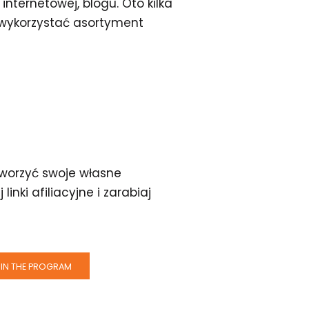
nternetowej, blogu. Oto kilka
 wykorzystać asortyment
stworzyć swoje własne
 linki afiliacyjne i zarabiaj
IN THE PROGRAM