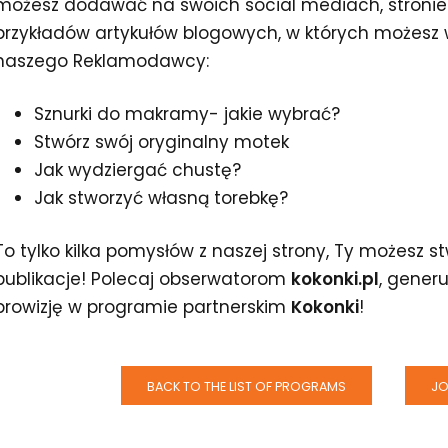
możesz dodawać na swoich social mediach, stronie i
przykładów artykułów blogowych, w których możesz
naszego Reklamodawcy:
Sznurki do makramy- jakie wybrać?
Stwórz swój oryginalny motek
Jak wydziergać chustę?
Jak stworzyć własną torebkę?
To tylko kilka pomysłów z naszej strony, Ty możesz 
publikacje! Polecaj obserwatorom
kokonki.pl
, generuj
prowizję w programie partnerskim
Kokonki
!
BACK TO THE LIST OF PROGRAMS
JO