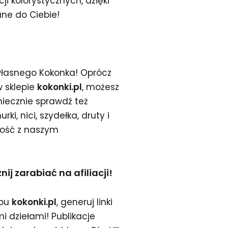
i kolorystycznych, dzięki
ne do Ciebie!
łasnego Kokonka! Oprócz
 sklepie
kokonki.pl
, możesz
niecznie sprawdź też
ki, nici, szydełka, druty i
ność z naszym
j zarabiać na afiliacji!
epu
kokonki.pl
, generuj linki
mi dziełami! Publikacje