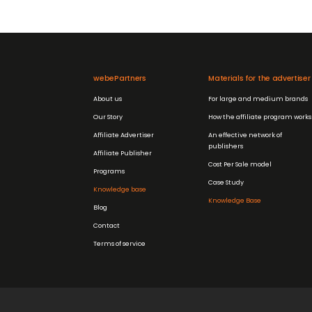
webePartners
Materials for the advertiser
About us
For large and medium brands
Our Story
How the affiliate program works
Affiliate Advertiser
An effective network of
publishers
Affiliate Publisher
Cost Per Sale model
Programs
Case Study
Knowledge base
Knowledge Base
Blog
Contact
Terms of service