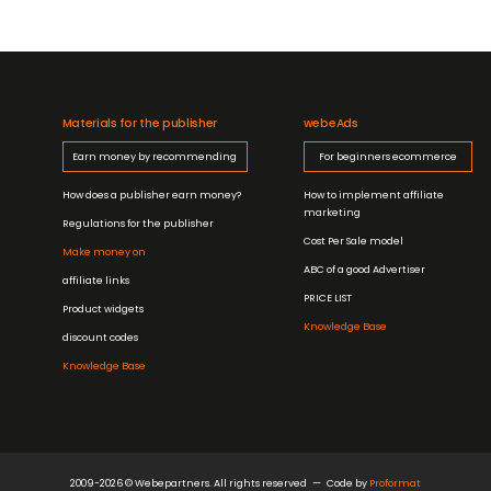
Materials for the publisher
webeAds
Earn money by recommending
For beginners ecommerce
How does a publisher earn money?
How to implement affiliate
marketing
Regulations for the publisher
Cost Per Sale model
Make money on
ABC of a good Advertiser
affiliate links
PRICE LIST
Product widgets
Knowledge Base
discount codes
Knowledge Base
2009-2026 © Webepartners. All rights reserved
Code by
Proformat