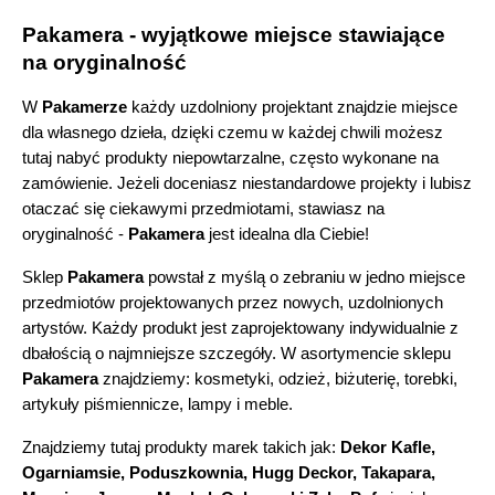
Pakamera - wyjątkowe miejsce stawiające 
na oryginalność 
W 
Pakamerze
 każdy uzdolniony projektant znajdzie miejsce 
dla własnego dzieła, dzięki czemu w każdej chwili możesz 
tutaj nabyć produkty niepowtarzalne, często wykonane na 
zamówienie. Jeżeli doceniasz niestandardowe projekty i lubisz 
otaczać się ciekawymi przedmiotami, stawiasz na 
oryginalność - 
Pakamera 
jest idealna dla Ciebie!
Sklep
 Pakamera
 powstał z myślą o zebraniu w jedno miejsce 
przedmiotów projektowanych przez nowych, uzdolnionych 
artystów. Każdy produkt jest zaprojektowany indywidualnie z 
dbałością o najmniejsze szczegóły. W asortymencie sklepu 
Pakamera
 znajdziemy:
kosmetyki, odzież, biżuterię, torebki, 
artykuły piśmiennicze, lampy i meble.
Znajdziemy tutaj produkty marek takich jak:
 Dekor Kafle, 
Ogarniamsie, Poduszkownia, Hugg Deckor, Takapara, 