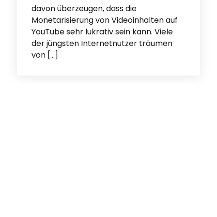
davon überzeugen, dass die
Monetarisierung von Videoinhalten auf
YouTube sehr lukrativ sein kann. Viele
der jüngsten Internetnutzer träumen
von […]
Więcej wpisów
webePartners ist das größte Affiliate-Netzwerk für den E-Commerce-Markt.
Wir verbinden Publisher mit Advertisern in effizienten Kooperationsmodellen.