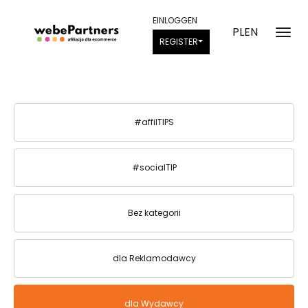
EINLOGGEN
PL
EN
REGISTER
#affilTIPS
#socialTIP
Bez kategorii
dla Reklamodawcy
dla Wydawcy