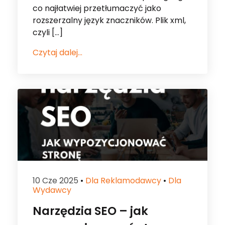
Czytaj dalej...
10 Cze 2025
•
Dla Reklamodawcy
•
Dla
Wydawcy
Narzędzia SEO – jak
wypozycjonować stronę w
Google
Narzędzia SEO (ang. Search Engine