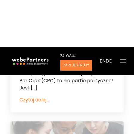
rozliczania – CPS, CPL,
CPC?
ZARABIAJ JAKO WYDAWCA!REKLAMUJ
SIĘ JAKO REKLAMODAWCA Cost Per
Sale (CPS), Cost Per Lead (CPL) i Cost
Per Click (CPC) to nie partie polityczne!
Jeśli […]
Czytaj dalej...