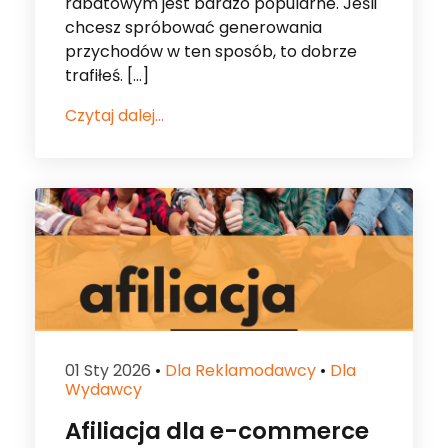
Czytaj dalej...
01 Sty 2026
•
Dla Reklamodawcy
•
Dla
Wydawcy
Afiliacja dla e-commerce
– co to jest? Analizujemy
możliwości afiliacji