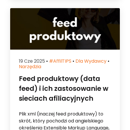
19 Cze 2025
•
#affilTIPS
•
Dla Wydawcy
•
Narzędzia
Feed produktowy (data
feed) i ich zastosowanie w
sieciach afiliacyjnych
Plik xml (inaczej feed produktowy) to
skrót, który pochodzi od angielskiego
określenia Extensible Markup Language,
co najłatwiej przetłumaczyć jako
rozszerzalny język znaczników. Plik xml,
czyli […]