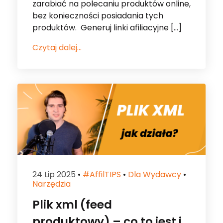
Czytaj dalej...
24 Lip 2025
•
#affilTIPS
•
Dla Wydawcy
•
Narzędzia
Plik xml (feed
produktowy) – co to jest i
jakie ma zastosowanie w
afiliacj...