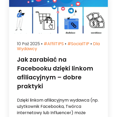
10 Paź 2025
•
#affilTIPS
•
#socialTIP
•
Dla
Wydawcy
Jak zarabiać na
Facebooku dzięki linkom
afiliacyjnym – dobre
praktyki
Dzięki linkom afiliacyjnym wydawca (np.
użytkownik Facebooka, Twórca
internetowy lub Influencer) może
zarabiać na polecaniu produktów online,
bez konieczności posiadania tych
produktów. Generuj linki afiliacyjne […]