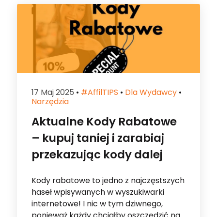
17 Maj 2025
•
#affilTIPS
•
Dla Wydawcy
•
Narzędzia
Aktualne Kody Rabatowe
– kupuj taniej i zarabiaj
przekazując kody dalej
Kody rabatowe to jedno z najczęstszych
haseł wpisywanych w wyszukiwarki
internetowe! I nic w tym dziwnego,
ponieważ każdy chciałby oszczędzić na
zakupach. Kody rabatowe to […]
Czytaj dalej...