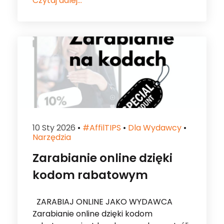
10 Sty 2026
•
#affilTIPS
•
Dla Wydawcy
•
Narzędzia
Zarabianie online dzięki
kodom rabatowym
ZARABIAJ ONLINE JAKO WYDAWCA
Zarabianie online dzięki kodom
rabatowym jest bardzo popularne. Jeśli
chcesz spróbować generowania
przychodów w ten sposób, to dobrze
trafiłeś. […]