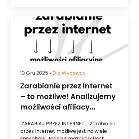
10 Gru 2025
•
Dla Wydawcy
Zarabianie przez Internet
– to możliwe! Analizujemy
możliwości afiliacy...
ZARABIAJ PRZEZ INTERNET Zarabianie
przez Internet możliwe jest na wiele
sposobów. Jedną z możliwości jest
oczywiście afiliacja i publikowanie linków
afiliacyjnych w social media […]
Czytaj dalej...