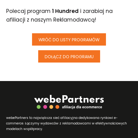
Polecaj program
1 Hundred
i zarabiaj na
afiliacji z naszym Reklamodawcą!
WRÓĆ DO LISTY PROGRAMÓW
DOŁĄCZ DO PROGRAMU
webePartners to największa sieć afiliacyjna dedykowana rynkowi e-
commerce. Łączymy wydawców z reklamodawcami w efektywnościowych
modelach współpracy.