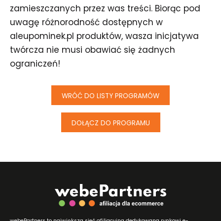
zamieszczanych przez was treści. Biorąc pod
uwagę różnorodność dostępnych w
aleupominek.pl produktów, wasza inicjatywa
twórcza nie musi obawiać się żadnych
ograniczeń!
WRÓĆ DO LISTY PROGRAMÓW
DOŁĄCZ DO PROGRAMU
webePartners to największa sieć afiliacyjna dedykowana rynkowi e-