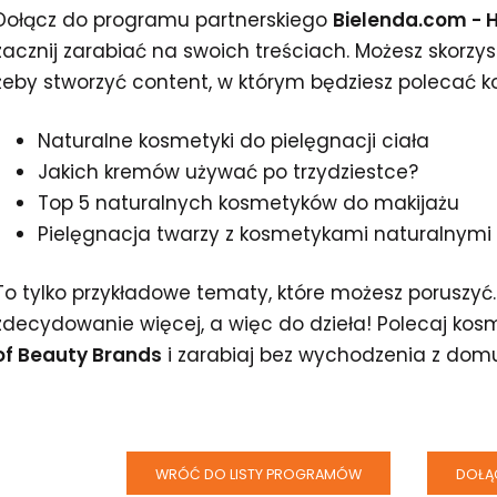
Dołącz do programu partnerskiego
Bielenda.com - 
zacznij zarabiać na swoich treściach. Możesz skorzy
żeby stworzyć content, w którym będziesz polecać 
Naturalne kosmetyki do pielęgnacji ciała
Jakich kremów używać po trzydziestce?
Top 5 naturalnych kosmetyków do makijażu
Pielęgnacja twarzy z kosmetykami naturalnymi
To tylko przykładowe tematy, które możesz poruszyć. 
zdecydowanie więcej, a więc do dzieła! Polecaj kos
of Beauty Brands
i zarabiaj bez wychodzenia z dom
WRÓĆ DO LISTY PROGRAMÓW
DOŁĄ