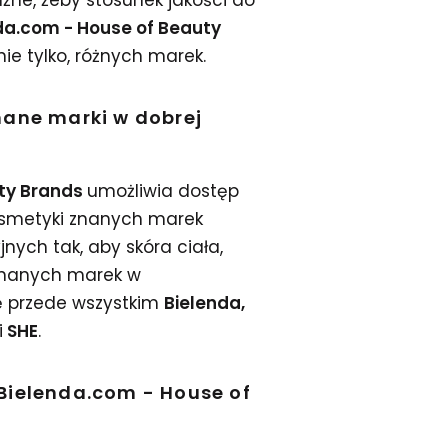
żne, żeby stosunek jakości do
da.com - House of Beauty
ie tylko, różnych marek.
nane marki w dobrej
uty Brands
umożliwia dostęp
osmetyki znanych marek
ych tak, aby skóra ciała,
o znanych marek w
ię przede wszystkim
Bielenda,
i
SHE
.
Bielenda.com - House of