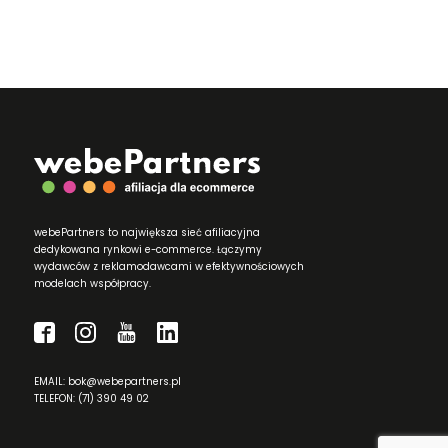
webePartners to największa sieć afiliacyjna
dedykowana rynkowi e-commerce. Łączymy
wydawców z reklamodawcami w efektywnościowych
modelach współpracy.
EMAIL: bok@webepartners.pl
TELEFON: (71) 390 49 02