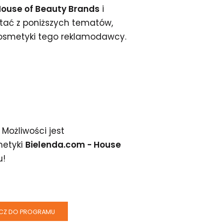
House of Beauty Brands
i
stać z poniższych tematów,
kosmetyki tego reklamodawcy.
Możliwości jest
metyki
Bielenda.com - House
u!
CZ DO PROGRAMU