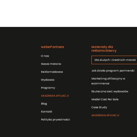
webePartners
Materiały dla
reklamodawcy
O nas
Dla dużych i średnich marek
Nasza Historia
Jak działa program partnerski
Reklamodawca
Marketing afiliacyjny w
Wydawca
ecommerce
Programy
Skuteczna sieć wydawców
AKADEMIA AFILIACJI
Model Cost Per Sale
Blog
Case Study
Kontakt
AKADEMIA AFILIACJI
Polityka prywatności