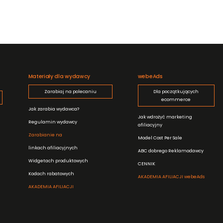
Materiały dla wydawcy
webeAds
Zarabiaj na polecaniu
Dla początkujących
ecommerce
Jak zarabia wydawca?
Jak wdrożyć marketing
Regulamin wydawcy
afiliacyjny
Zarabianie na
Model Cost Per Sale
linkach afiliacyjnych
ABC dobrego Reklamodawcy
Widgetach produktowych
CENNIK
Kodach rabatowych
AKADEMIA AFILIACJI webeAds
AKADEMIA AFILIACJI