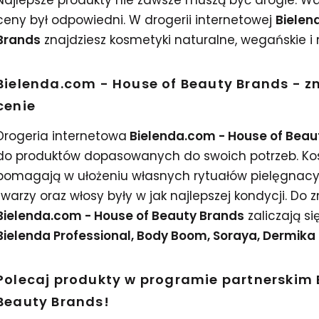
Najlepsze produkty nie zawsze muszą być drogie. Wa
ceny był odpowiedni. W drogerii internetowej
Bielen
Brands
znajdziesz kosmetyki naturalne, wegańskie i n
Bielenda.com - House of Beauty Brands - z
cenie
Drogeria internetowa
Bielenda.com - House of Bea
do produktów dopasowanych do swoich potrzeb. K
pomagają w ułożeniu własnych rytuałów pielęgnacyjn
twarzy oraz włosy były w jak najlepszej kondycji. D
Bielenda.com - House of Beauty Brands
zaliczają s
Bielenda Professional, Body Boom, Soraya, Dermika
Polecaj produkty w programie partnerskim 
Beauty Brands!