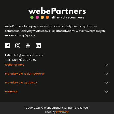
webePartners to największa sieć afiliacyjna dedykowana rynkowi e-
commerce. Łączymy wydawców z reklamodawcami w efektywnościowych
modelach współpracy.
EMAIL: bok@webepartners.pl
TELEFON: (71) 390 49 02
webePartners
Materiały dla reklamodawcy
Materiały dla wydawcy
webeAds
2009-2026 © Webepartners. All rights reserved
Code by
Proformat