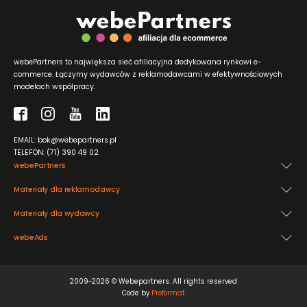
webePartners to największa sieć afiliacyjna dedykowana rynkowi e-
commerce. Łączymy wydawców z reklamodawcami w efektywnościowych
modelach współpracy.
EMAIL: bok@webepartners.pl
TELEFON: (71) 390 49 02
webePartners
Materiały dla reklamodawcy
Materiały dla wydawcy
webeAds
2009-2026 © Webepartners. All rights reserved
Code by
Proformat