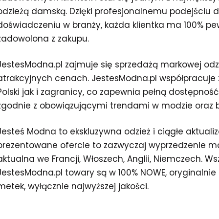
odzieżą damską. Dzięki profesjonalnemu podejściu d
doświadczeniu w branży, każda klientka ma 100% pew
zadowolona z zakupu.
JestesModna.pl zajmuje się sprzedażą markowej odzie
atrakcyjnych cenach. JestesModna.pl współpracuje
Polski jak i zagranicy, co zapewnia pełną dostępnoś
zgodnie z obowiązującymi trendami w modzie oraz b
Jesteś Modna to ekskluzywna odzież i ciągłe aktuali
prezentowane ofercie to zazwyczaj wyprzedzenie mod
aktualna we Francji, Włoszech, Anglii, Niemczech. W
JestesModna.pl towary są w 100% NOWE, oryginalni
metek, wyłącznie najwyższej jakości.