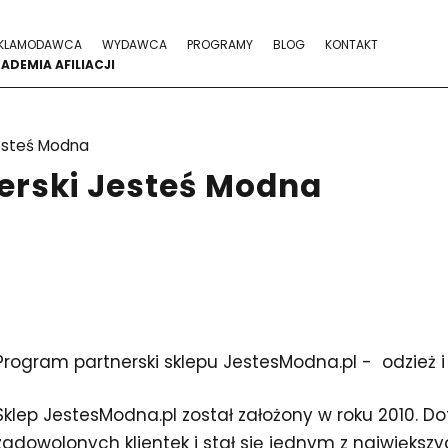
KLAMODAWCA
WYDAWCA
PROGRAMY
BLOG
KONTAKT
ADEMIA AFILIACJI
steś Modna
erski Jesteś Modna
Program partnerski sklepu JestesModna.pl - odzież 
Sklep JestesModna.pl został założony w roku 2010. D
zadowolonych klientek i stał się jednym z największ