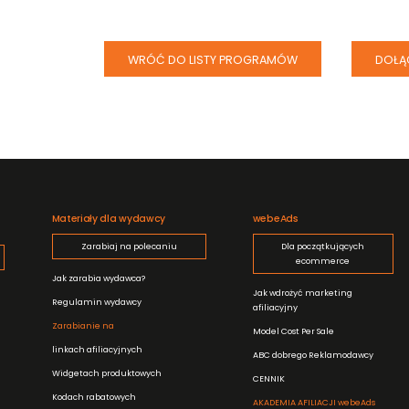
WRÓĆ DO LISTY PROGRAMÓW
DOŁĄ
Materiały dla wydawcy
webeAds
Zarabiaj na polecaniu
Dla początkujących
ecommerce
Jak zarabia wydawca?
Jak wdrożyć marketing
Regulamin wydawcy
afiliacyjny
Zarabianie na
Model Cost Per Sale
linkach afiliacyjnych
ABC dobrego Reklamodawcy
Widgetach produktowych
CENNIK
Kodach rabatowych
AKADEMIA AFILIACJI webeAds