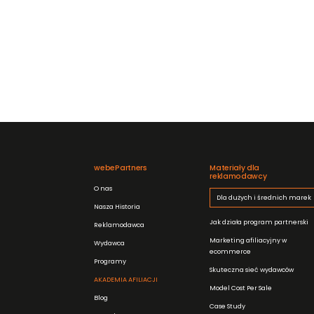
webePartners
Materiały dla
reklamodawcy
O nas
Dla dużych i średnich marek
Nasza Historia
Jak działa program partnerski
Reklamodawca
Marketing afiliacyjny w
Wydawca
ecommerce
Programy
Skuteczna sieć wydawców
AKADEMIA AFILIACJI
Model Cost Per Sale
Blog
Case Study