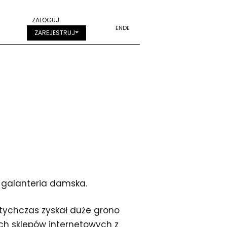
ZALOGUJ
EN
DE
ZAREJESTRUJ
i galanteria damska.
otychczas zyskał duże grono
ych sklepów internetowych z