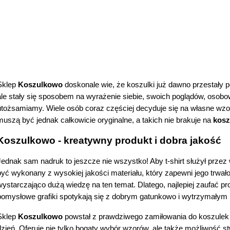
Sklep 
Koszulkowo
 doskonale wie, że koszulki już dawno przestały pe
ale stały się sposobem na wyrażenie siebie, swoich poglądów, osobowoś
utożsamiamy. Wiele osób coraz częściej decyduje się na własne wzor
muszą być jednak całkowicie oryginalne, a takich nie brakuje na 
kos
Koszulkowo - kreatywny produkt i dobra jakość 
Jednak sam nadruk to jeszcze nie wszystko! Aby t-shirt służył przez wi
być wykonany z wysokiej jakości materiału, który zapewni jego trwało
wystarczająco dużą wiedzę na ten temat. Dlatego, najlepiej zaufać pro
pomysłowe grafiki spotykają się z dobrym gatunkowo i wytrzymałym 
Sklep 
Koszulkowo
 powstał z prawdziwego zamiłowania do koszulek i t
dzień. Oferuje nie tylko bogaty wybór wzorów, ale także możliwość stw