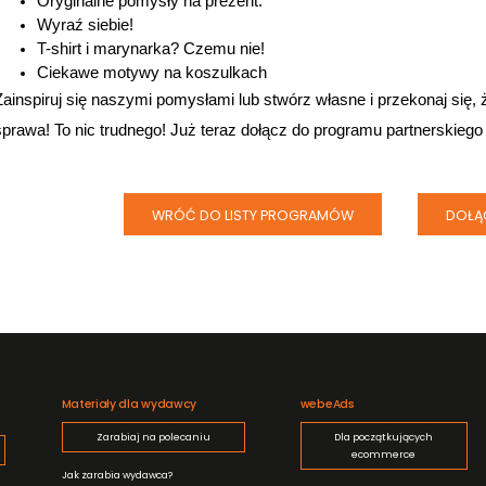
Oryginalne pomysły na prezent.
Wyraź siebie!
T-shirt i marynarka? Czemu nie!
Ciekawe motywy na koszulkach
Zainspiruj się naszymi pomysłami lub stwórz własne i przekonaj się, że
sprawa! To nic trudnego! Już teraz dołącz do programu partnerskiego
WRÓĆ DO LISTY PROGRAMÓW
DOŁĄ
Materiały dla wydawcy
webeAds
Zarabiaj na polecaniu
Dla początkujących
ecommerce
Jak zarabia wydawca?