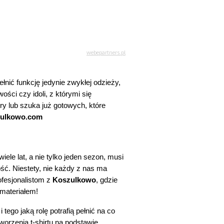
łnić funkcję jedynie zwykłej odzieży, 
ci czy idoli, z którymi się 
y lub szuka już gotowych, które 
zulkowo.com
ele lat, a nie tylko jeden sezon, musi 
ść. Niestety, nie każdy z nas ma 
fesjonalistom z 
Koszulkowo
, gdzie 
materiałem!
ego jaką rolę potrafią pełnić na co 
orzenia t-shirtu na podstawie 