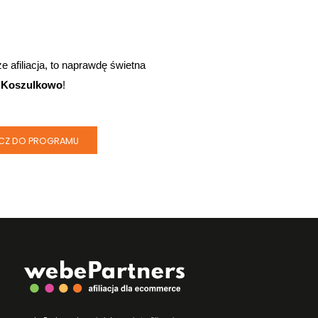
 afiliacja, to naprawdę świetna 
 
Koszulkowo
!
CZ DO PROGRAMU