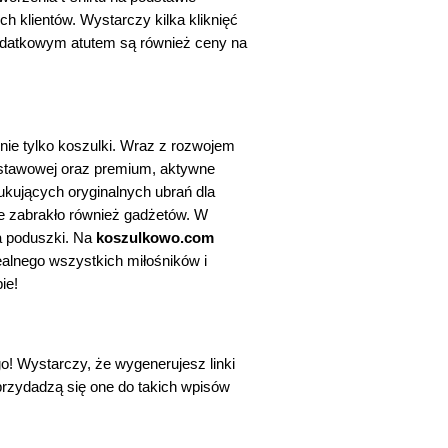
 klientów. Wystarczy kilka kliknięć 
odatkowym atutem są również ceny na 
 to szeroki wachlarz produktów, do których zaliczają się nie tylko koszulki. Wraz z rozwojem 
dstawowej oraz premium, aktywne 
kujących oryginalnych ubrań dla  
e zabrakło również gadżetów. W 
a poduszki. Na 
koszulkowo.com
alnego wszystkich miłośników i 
ie!
ego! Wystarczy, że wygenerujesz linki 
przydadzą się one do takich wpisów 