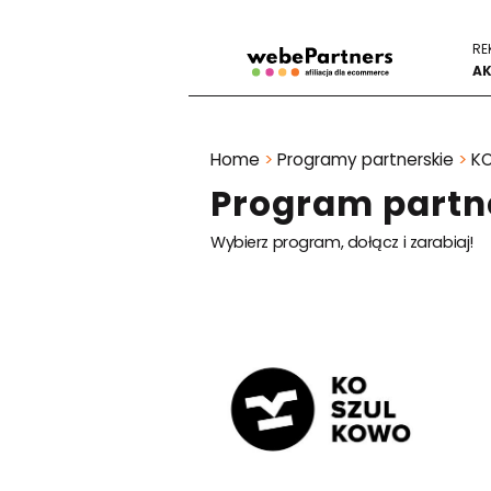
RE
AK
Home
>
Programy partnerskie
>
K
Program part
Wybierz program, dołącz i zarabiaj!