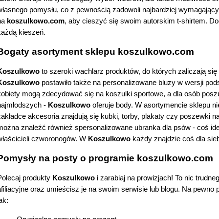
własnego pomysłu, co z pewnością zadowoli najbardziej wymagających
na 
koszulkowo.com
, aby cieszyć się swoim autorskim t-shirtem. D
każdą kieszeń. 
Bogaty asortyment sklepu koszulkowo.com 
Koszulkowo
Koszulkowo 
postawiło także na personalizowane bluzy w wersji po
kobiety mogą zdecydować się na koszulki sportowe, a dla osób poszu
najmłodszych - 
Koszulkowo
 oferuje body. W asortymencie sklepu ni
zakładce akcesoria znajdują się kubki, torby, plakaty czy poszewki n
można znaleźć również spersonalizowane ubranka dla psów - coś ide
właścicieli czworonogów. W 
Koszulkowo
 każdy znajdzie coś dla sieb
Pomysły na posty o programie koszulkowo.com
Polecaj produkty 
Koszulkowo
 i zarabiaj na prowizjach! To nic trudn
afiliacyjne oraz umieścisz je na swoim serwisie lub blogu. Na pewno 
ak: