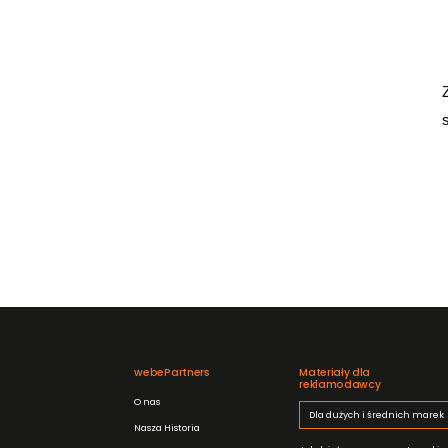
webePartners
Materiały dla
reklamodawcy
O nas
Dla dużych i średnich marek
Nasza Historia