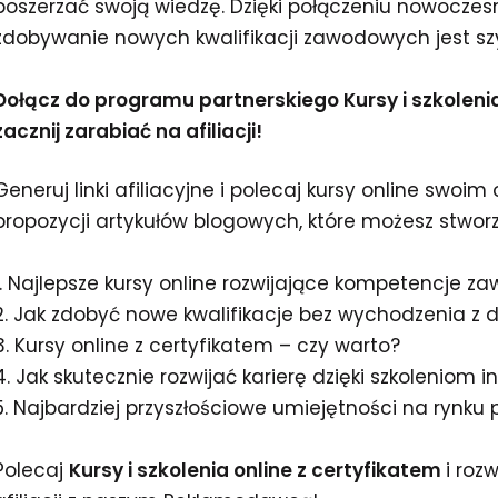
poszerzać swoją wiedzę. Dzięki połączeniu nowocz
zdobywanie nowych kwalifikacji zawodowych jest szyb
Dołącz do programu partnerskiego Kursy i szkolenia 
zacznij zarabiać na afiliacji!
Generuj linki afiliacyjne i polecaj kursy online swoim
propozycji artykułów blogowych, które możesz stwor
1. Najlepsze kursy online rozwijające kompetencje 
2. Jak zdobyć nowe kwalifikacje bez wychodzenia z
3. Kursy online z certyfikatem – czy warto?
4. Jak skutecznie rozwijać karierę dzięki szkoleniom
5. Najbardziej przyszłościowe umiejętności na rynku 
Polecaj
Kursy i szkolenia online z certyfikatem
i roz