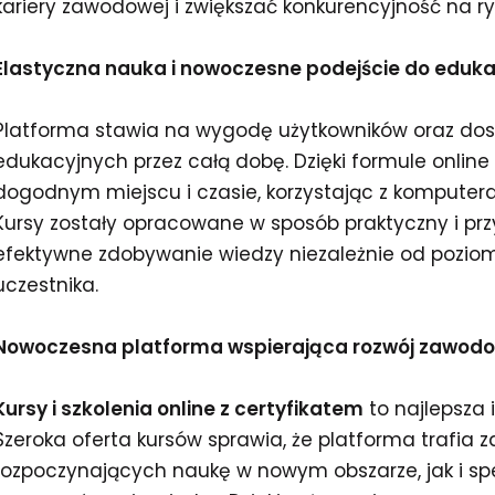
kariery zawodowej i zwiększać konkurencyjność na ry
Elastyczna nauka i nowoczesne podejście do eduka
Platforma stawia na wygodę użytkowników oraz do
edukacyjnych przez całą dobę. Dzięki formule onlin
dogodnym miejscu i czasie, korzystając z komputera
Kursy zostały opracowane w sposób praktyczny i prz
efektywne zdobywanie wiedzy niezależnie od pozi
uczestnika.
Nowoczesna platforma wspierająca rozwój zawod
Kursy i szkolenia online z certyfikatem
to najlepsza 
Szeroka oferta kursów sprawia, że platforma trafia
rozpoczynających naukę w nowym obszarze, jak i sp