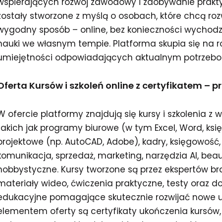
wspierających rozwój zawodowy i zdobywanie prakty
zostały stworzone z myślą o osobach, które chcą ro
wygodny sposób – online, bez konieczności wychodz
nauki we własnym tempie. Platforma skupia się na 
umiejętności odpowiadających aktualnym potrzebo
Oferta Kursów i szkoleń online z certyfikatem – 
W ofercie platformy znajdują się kursy i szkolenia z 
takich jak programy biurowe (w tym Excel, Word, ksi
projektowe (np. AutoCAD, Adobe), kadry, księgowość, 
komunikacja, sprzedaż, marketing, narzędzia AI, beau
hobbystyczne. Kursy tworzone są przez ekspertów b
materiały wideo, ćwiczenia praktyczne, testy oraz 
edukacyjne pomagające skutecznie rozwijać nowe u
elementem oferty są certyfikaty ukończenia kursów,