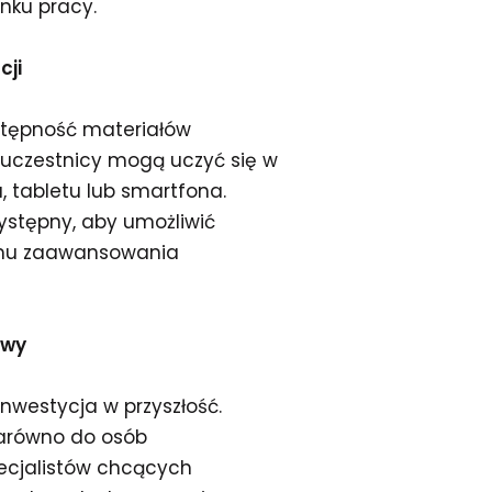
nku pracy.
cji
stępność materiałów
e uczestnicy mogą uczyć się w
, tabletu lub smartfona.
ystępny, aby umożliwić
omu zaawansowania
owy
inwestycja w przyszłość.
 zarówno do osób
ecjalistów chcących