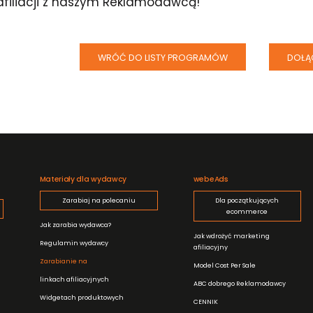
afiliacji z naszym Reklamodawcą!
WRÓĆ DO LISTY PROGRAMÓW
DOŁĄ
Materiały dla wydawcy
webeAds
Zarabiaj na polecaniu
Dla początkujących
ecommerce
Jak zarabia wydawca?
Jak wdrożyć marketing
Regulamin wydawcy
afiliacyjny
Zarabianie na
Model Cost Per Sale
linkach afiliacyjnych
ABC dobrego Reklamodawcy
Widgetach produktowych
CENNIK