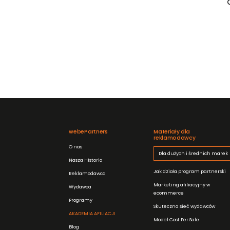
webePartners
Materiały dla
reklamodawcy
O nas
Dla dużych i średnich marek
Nasza Historia
Jak działa program partnerski
Reklamodawca
Marketing afiliacyjny w
Wydawca
ecommerce
Programy
Skuteczna sieć wydawców
AKADEMIA AFILIACJI
Model Cost Per Sale
Blog