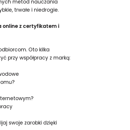
esnych metod nauczania
kie, trwałe i niedrogie.
online z certyfikatem i
 odbiorcom. Oto kilka
zyć przy współpracy z marką:
zawodowe
 domu?
 internetowym?
pracy
wijaj swoje zarobki dzięki