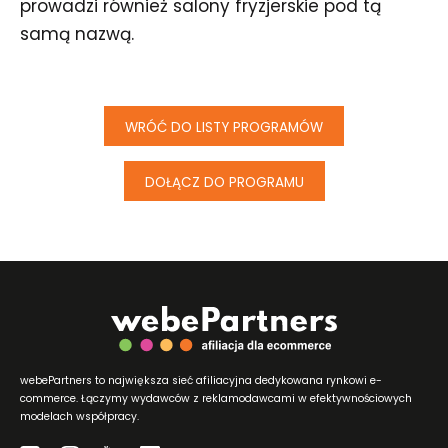
prowadzi również salony fryzjerskie pod tą
samą nazwą.
WRÓĆ DO LISTY PROGRAMÓW
DOŁĄCZ DO PROGRAMU
webePartners to największa sieć afiliacyjna dedykowana rynkowi e-
commerce. Łączymy wydawców z reklamodawcami w efektywnościowych
modelach współpracy.