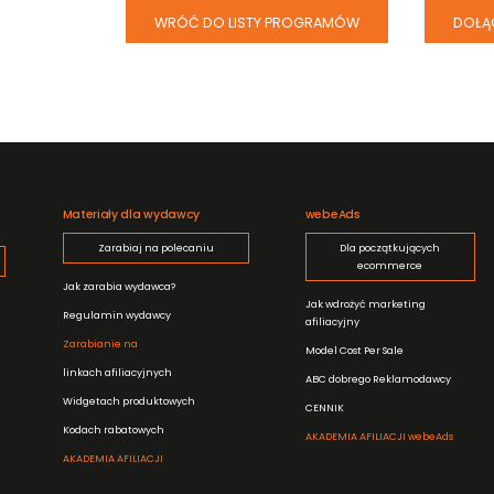
WRÓĆ DO LISTY PROGRAMÓW
DOŁĄ
Materiały dla wydawcy
webeAds
Zarabiaj na polecaniu
Dla początkujących
ecommerce
Jak zarabia wydawca?
Jak wdrożyć marketing
Regulamin wydawcy
afiliacyjny
Zarabianie na
Model Cost Per Sale
linkach afiliacyjnych
ABC dobrego Reklamodawcy
Widgetach produktowych
CENNIK
Kodach rabatowych
AKADEMIA AFILIACJI webeAds
AKADEMIA AFILIACJI