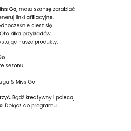
iss Go
, masz szansę zarabiać
eruj linki afiliacyjne,
ednocześnie ciesz się
Oto kilka przykładów
ystując nasze produkty:
Go
ve sezonu
Gugu & Miss Go
orzyć. Bądź kreatywny i polecaj
o
. Dołącz do programu