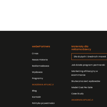
webePartners
Materiały dla
reklamodawcy
O nas
Dla dużych i średnich marek
Nasza Historia
Jak działa program partnerski
Reklamodawca
Marketing afiliacyjny w
Wydawca
ecommerce
Programy
Skuteczna sieć wydawców
AKADEMIA AFILIACJI
Model Cost Per Sale
Blog
Case Study
Kontakt
AKADEMIA AFILIACJI
Polityka prywatności