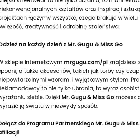
Miejski streetwear to nie tylko ubrania, to manifesta
niekonwencjonalnych kształtów oraz inspiracji sztuk
projektach łączymy wszystko, czego brakuje w wielu
świeżość, kreatywność i odrobinę szaleństwa.
Odzież na każdy dzień z Mr. Gugu & Miss Go
W sklepie internetowym
mrgugu.com/pl
znajdziesz s
spodni, a także akcesoriów, takich jak torby czy czapk
niepowtarzalnymi wzorami i wyjątkowym stylem. Pr
Reklamodawcy to nie tylko ubrania, to wyraz osobist
wyrażaniu siebie. Dzięki
Mr. Gugu & Miss Go
możesz o
wyrazić ją światu w niezwykły sposób.
Dołącz do Programu Partnerskiego Mr. Gugu & Miss G
afiliacji!