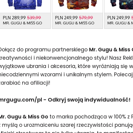
Dołącz do programu partnerskiego
Mr. Gugu & Miss
kreatywności i niekonwencjonalnego stylu! Nasz R
wyjątkowe ubrania i akcesoria, które wyróżniają się w
niecodziennymi wzorami i unikalnym stylem. Polecaj 
zarabiać na afiliacji!
mrgugu.com/pl - Odkryj swoją indywidualność!
Mr. Gugu & Miss Go
to marka pochodząca w 100% z Po
z myślą o urozmaiceniu szarej rzeczywistości panując