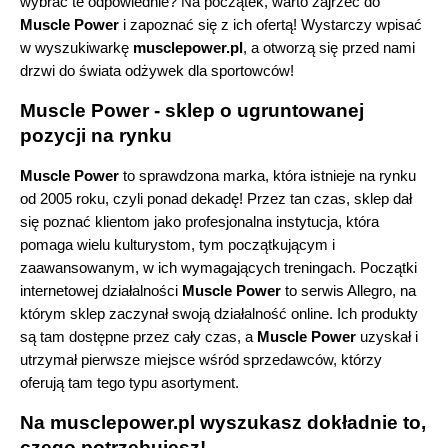
wybrać te odpowiednie? Na początek, warto zajrzeć do 
Muscle Power
 i zapoznać się z ich ofertą! Wystarczy wpisać 
w wyszukiwarkę 
musclepower.pl
, a otworzą się przed nami 
drzwi do świata odżywek dla sportowców!
Muscle Power
- sklep o ugruntowanej 
pozycji na rynku 
Muscle Power
 to sprawdzona marka, która istnieje na rynku 
od 2005 roku, czyli ponad dekadę! Przez tan czas, sklep dał 
się poznać klientom jako profesjonalna instytucja, która 
pomaga wielu kulturystom, tym początkującym i 
zaawansowanym, w ich wymagających treningach. Początki 
internetowej działalności 
Muscle Power
 to serwis Allegro, na 
którym sklep zaczynał swoją działalność online. Ich produkty 
są tam dostępne przez cały czas, a 
Muscle Power
 uzyskał i 
utrzymał pierwsze miejsce wśród sprzedawców, którzy 
oferują tam tego typu asortyment.
Na 
musclepower.pl
 wyszukasz dokładnie to, 
czego potrzebujesz!