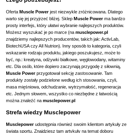
Oferta 
Muscle Power
 jest niezwykle zróżnicowana. Dlatego 
warto się jej przyjrzeć bliżej. Sklep 
Muscle Power
 ma bardzo 
prosty interfejs, który ułatwi wybranie najlepszych produktów. 
Możesz wyszukać je po marce (na 
musclepower.pl
znajdziemy najlepszych producentów, takich jak: ActivLab, 
BiotechUSA czy All Nutrion). Inny sposób to kategoria, czyli 
wskazanie rodzaju produktu, jakiego poszukujesz, może to 
być, np.: kreatyna, odżywki białkowe, węglowodany, witaminy 
etc. Dla osób, które dopiero zaczynają przygodę z siłownią, 
Muscle Power
 przygotował sekcję 
zastosowanie
. Tam 
produkty zostały podzielone według ich stosowania, czyli, 
masa mięśniowa, odchudzanie, wytrzymałość, regeneracja 
etc. Jednym słowem, wszystko co niezbędne z łatwością 
można znaleźć na 
musclepower.pl
Strefa wiedzy Musclepower
Musclepower 
udostępnia również swoim klientom artykuły ze 
świata sportu. Znajdziesz tam artykuły na temat doboru 