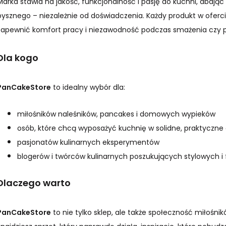
Marka stawia na jakość, funkcjonalność i pasję do kuchni, dbając
pysznego – niezależnie od doświadczenia. Każdy produkt w oferci
zapewnić komfort pracy i niezawodność podczas smażenia czy p
Dla kogo
PanCakeStore
to idealny wybór dla:
miłośników naleśników, pancakes i domowych wypieków
osób, które chcą wyposażyć kuchnię w solidne, praktyczne
pasjonatów kulinarnych eksperymentów
blogerów i twórców kulinarnych poszukujących stylowych i
Dlaczego warto
PanCakeStore
to nie tylko sklep, ale także społeczność miłośni