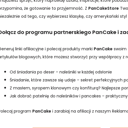
znajdziesz sprzęt, który naprawdę działa, inspiracje, które pobudza
przypomina, że gotowanie to przyjemność. Z
PanCakeStore
Twoj
niezależnie od tego, czy wybierzesz klasykę, czy amerykański styl 
Dołącz do programu partnerskiego PanCake i zaczn
Generuj linki afiliacyjne i polecaj produkty marki
PanCake
swoim o
artykułów blogowych, które możesz stworzyć przy współpracy z
Od śniadania po deser – naleśniki w każdej odsłonie
Śniadanie, które zawsze się udaje – sekret perfekcyjnych 
Z masłem, syropem klonowym czy konfiturą? Najlepsze po
Jak dobrać patelnię do naleśników i pancakes – praktyczn
Polecaj program
PanCake
i zarabiaj na afiliacji z naszym Rekla