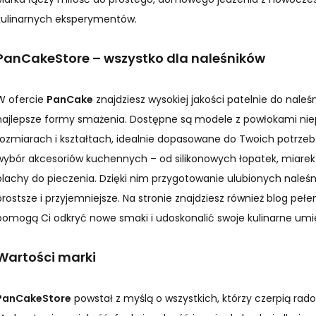
kulinarnych eksperymentów.
PanCakeStore – wszystko dla naleśników
W ofercie
PanCake
znajdziesz wysokiej jakości patelnie do naleś
najlepsze formy smażenia. Dostępne są modele z powłokami nie
rozmiarach i kształtach, idealnie dopasowane do Twoich potrzeb.
wybór akcesoriów kuchennych – od silikonowych łopatek, miarek 
blachy do pieczenia. Dzięki nim przygotowanie ulubionych naleśn
prostsze i przyjemniejsze. Na stronie znajdziesz również blog pełen 
pomogą Ci odkryć nowe smaki i udoskonalić swoje kulinarne umie
Wartości marki
PanCakeStore
powstał z myślą o wszystkich, którzy czerpią rad