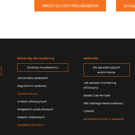
WRÓĆ DO LISTY PROGRAMÓW
DOŁĄ
Materiały dla wydawcy
webeAds
Zarabiaj na polecaniu
Dla początkujących
ecommerce
Jak zarabia wydawca?
Jak wdrożyć marketing
Regulamin wydawcy
afiliacyjny
Zarabianie na
Model Cost Per Sale
linkach afiliacyjnych
ABC dobrego Reklamodawcy
Widgetach produktowych
CENNIK
Kodach rabatowych
AKADEMIA AFILIACJI webeAds
AKADEMIA AFILIACJI