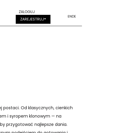
ZALOGUJ
EN
DE
ZAREJESTRUJ
j postaci. Od klasycznych, cienkich
słem i syropem klonowym — na
aby przygotować najlepsze dania.
snym podejściem do gotowania i