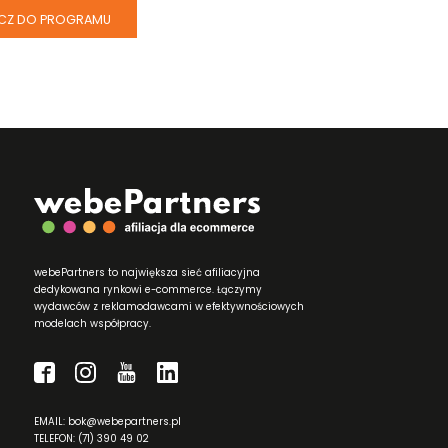
CZ DO PROGRAMU
webePartners to największa sieć afiliacyjna
dedykowana rynkowi e-commerce. Łączymy
wydawców z reklamodawcami w efektywnościowych
modelach współpracy.
EMAIL: bok@webepartners.pl
TELEFON: (71) 390 49 02