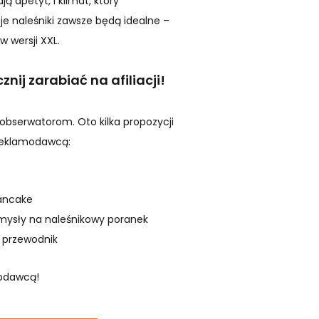
ją apetyt, i klimat, który
e naleśniki zawsze będą idealne –
w wersji XXL.
ij zarabiać na afiliacji!
bserwatorom. Oto kilka propozycji
 reklamodawcą:
pancake
mysły na naleśnikowy poranek
y przewodnik
modawcą!