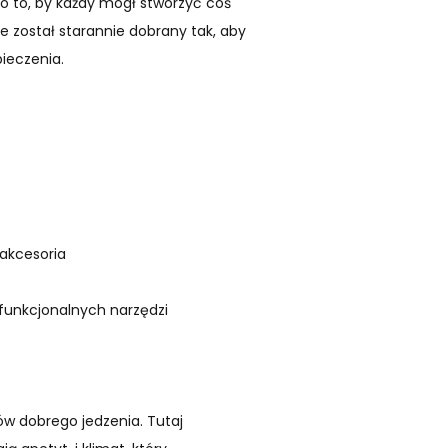
 o to, by każdy mógł stworzyć coś
e został starannie dobrany tak, aby
ieczenia.
 akcesoria
 funkcjonalnych narzędzi
ków dobrego jedzenia. Tutaj