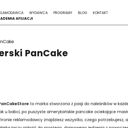
KLAMODAWCA
WYDAWCA
PROGRAMY
BLOG
KONTAKT
ADEMIA AFILIACJI
anCake
erski PanCake
PanCakeStore
to marka stworzona z pasji do naleśników w każde
jak u babci, po puszyste amerykańskie pancake ociekające ma
stronie reklamodawcy znajdziesz wszystko, czego potrzebujesz, 
Marka łączy miłość do prostego, domowego jedzenia z nowocze