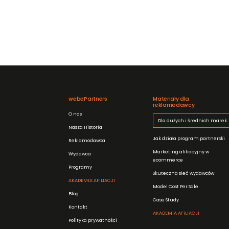
webePartners
Materiały dla
reklamodawcy
O nas
Dla dużych i średnich marek
Nasza Historia
Jak działa program partnerski
Reklamodawca
Marketing afiliacyjny w
Wydawca
ecommerce
Programy
Skuteczna sieć wydawców
AKADEMIA AFILIACJI
Model Cost Per Sale
Blog
Case Study
Kontakt
AKADEMIA AFILIACJI
Polityka prywatności