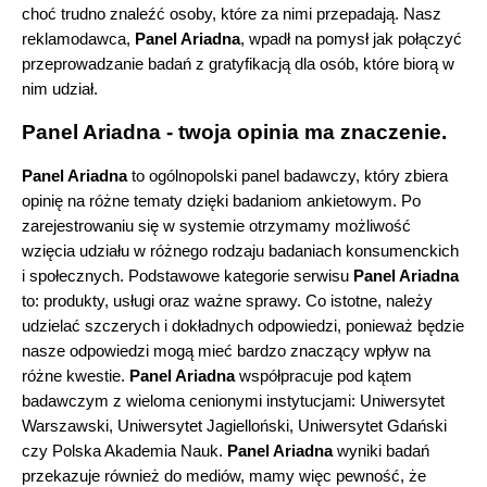
choć trudno znaleźć osoby, które za nimi przepadają. Nasz 
reklamodawca, 
Panel Ariadna
, wpadł na pomysł jak połączyć 
przeprowadzanie badań z gratyfikacją dla osób, które biorą w 
nim udział.
Panel Ariadna - twoja opinia ma znaczenie. 
Panel Ariadna
 to ogólnopolski panel badawczy, który zbiera 
opinię na różne tematy dzięki badaniom ankietowym. Po 
zarejestrowaniu się w systemie otrzymamy możliwość 
wzięcia udziału w różnego rodzaju badaniach konsumenckich 
i społecznych. Podstawowe kategorie serwisu 
Panel Ariadna 
to: produkty, usługi oraz ważne sprawy. Co istotne, należy 
udzielać szczerych i dokładnych odpowiedzi, ponieważ będzie 
nasze odpowiedzi mogą mieć bardzo znaczący wpływ na 
różne kwestie. 
Panel Ariadna 
współpracuje pod kątem 
badawczym z wieloma cenionymi instytucjami: Uniwersytet 
Warszawski, Uniwersytet Jagielloński, Uniwersytet Gdański 
czy Polska Akademia Nauk. 
Panel Ariadna
 wyniki badań 
przekazuje również do mediów, mamy więc pewność, że 