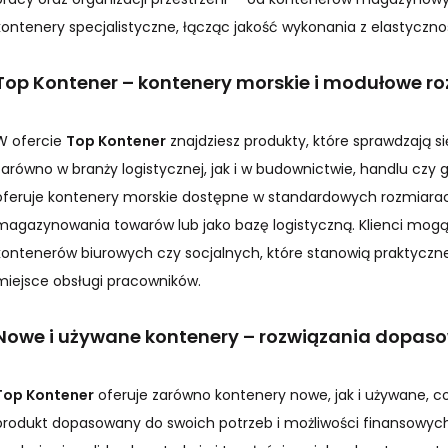
kontenery specjalistyczne, łącząc jakość wykonania z elastycznoś
Top Kontener – kontenery morskie i modułowe r
W ofercie
Top Kontener
znajdziesz produkty, które sprawdzają s
zarówno w branży logistycznej, jak i w budownictwie, handlu c
oferuje kontenery morskie dostępne w standardowych rozmiara
magazynowania towarów lub jako bazę logistyczną. Klienci mogą
kontenerów biurowych czy socjalnych, które stanowią praktyczne
miejsce obsługi pracowników.
Nowe i używane kontenery – rozwiązania dopas
Top Kontener
oferuje zarówno kontenery nowe, jak i używane, c
produkt dopasowany do swoich potrzeb i możliwości finansowyc