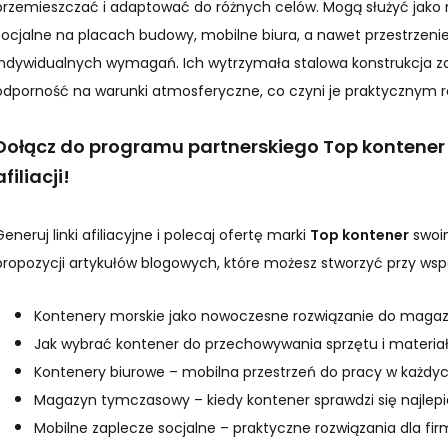
przemieszczać i adaptować do różnych celów. Mogą służyć jako
socjalne na placach budowy, mobilne biura, a nawet przestrzen
indywidualnych wymagań. Ich wytrzymała stalowa konstrukcja z
odporność na warunki atmosferyczne, co czyni je praktycznym r
Dołącz do programu partnerskiego Top kontener i
afiliacji!
Generuj linki afiliacyjne i polecaj ofertę marki
Top kontener
swoim
propozycji artykułów blogowych, które możesz stworzyć przy ws
Kontenery morskie jako nowoczesne rozwiązanie do maga
Jak wybrać kontener do przechowywania sprzętu i materia
Kontenery biurowe – mobilna przestrzeń do pracy w każd
Magazyn tymczasowy – kiedy kontener sprawdzi się najlepi
Mobilne zaplecze socjalne – praktyczne rozwiązania dla fir