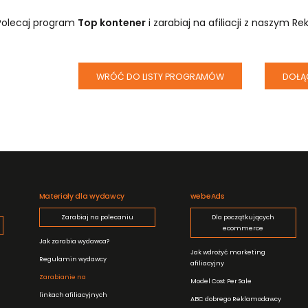
Polecaj program
Top kontener
i zarabiaj na afiliacji z naszym 
WRÓĆ DO LISTY PROGRAMÓW
DOŁĄ
Materiały dla wydawcy
webeAds
Zarabiaj na polecaniu
Dla początkujących
ecommerce
Jak zarabia wydawca?
Jak wdrożyć marketing
Regulamin wydawcy
afiliacyjny
Zarabianie na
Model Cost Per Sale
linkach afiliacyjnych
ABC dobrego Reklamodawcy