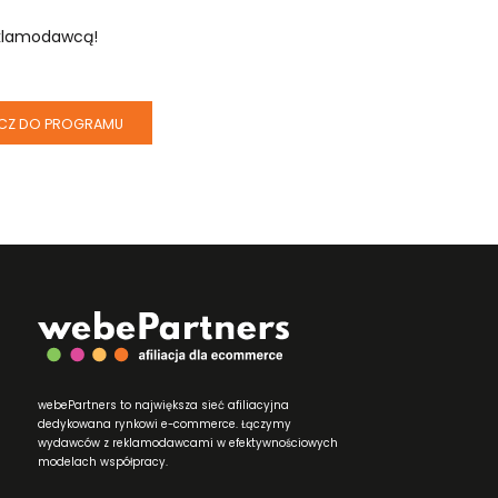
Reklamodawcą!
CZ DO PROGRAMU
webePartners to największa sieć afiliacyjna
dedykowana rynkowi e-commerce. Łączymy
wydawców z reklamodawcami w efektywnościowych
modelach współpracy.