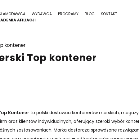
KLAMODAWCA
WYDAWCA
PROGRAMY
BLOG
KONTAKT
ADEMIA AFILIACJI
p kontener
erski Top kontener
Top Kontener
to polski dostawca kontenerów morskich, magaz
firm oraz klientów indywidualnych, oferujący szeroki wybór kon
różnych zastosowaniach. Marka dostarcza sprawdzone rozwiązan
pracy oraz organizacji przestrzeni — od kontenerów magazynowych