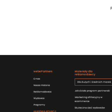
webePartners
Materiały dla
reklamodawcy
O nas
Dla dużych i średnich marek
Nasza Historia
Jak działa program partnerski
Reklamodawca
Marketing afiliacyjny w
Wydawca
ecommerce
Programy
Skuteczna sieć wydawców
AKADEMIA AFILIACJI