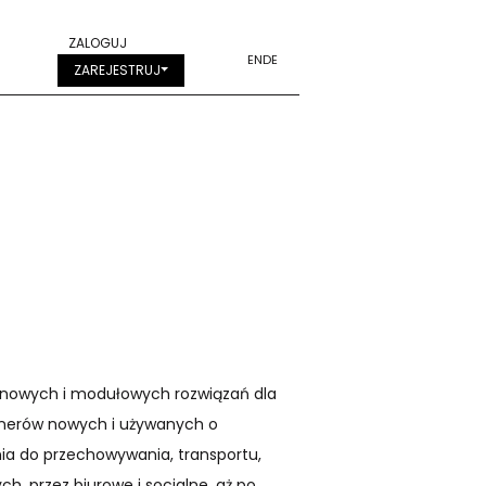
ZALOGUJ
EN
DE
ZAREJESTRUJ
ynowych i modułowych rozwiązań dla
tenerów nowych i używanych o
ia do przechowywania, transportu,
, przez biurowe i socjalne, aż po