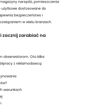
 magazyny narzędzi, pomieszczenia
ie użytkowe dostosowane do
apewnia bezpieczeństwo i
ozwiązaniem w wielu branżach.
 zacznij zarabiać na
 obserwatorom. Oto kilka
półpracy z reklamodawcą:
zynowania
łów?
ych warunkach
ej
m