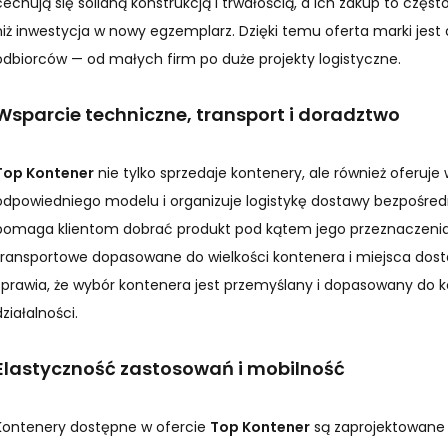
cechują się solidną konstrukcją i trwałością, a ich zakup to częs
niż inwestycja w nowy egzemplarz. Dzięki temu oferta marki jest 
odbiorców — od małych firm po duże projekty logistyczne.
Wsparcie techniczne, transport i doradztwo
Top Kontener
nie tylko sprzedaje kontenery, ale również oferuje
odpowiedniego modelu i organizuje logistykę dostawy bezpośred
pomaga klientom dobrać produkt pod kątem jego przeznaczenia,
transportowe dopasowane do wielkości kontenera i miejsca dost
sprawia, że wybór kontenera jest przemyślany i dopasowany do k
działalności.
Elastyczność zastosowań i mobilność
Kontenery dostępne w ofercie
Top Kontener
są zaprojektowane 