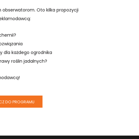
obserwatorom. Oto kilka propozycji
 reklamodawcą:
 chemii?
rozwiązania
 dla każdego ogrodnika
awy roślin jadalnych?
lamodawcą!
CZ DO PROGRAMU