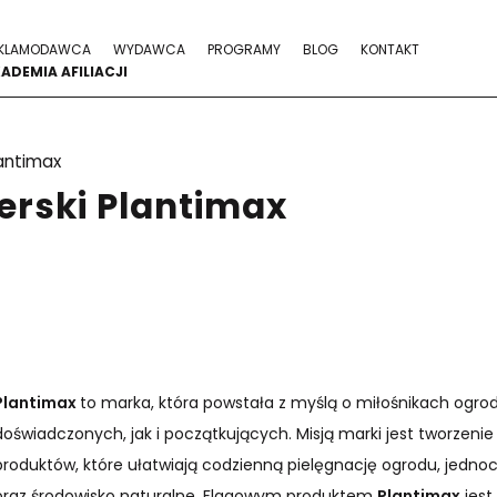
KLAMODAWCA
WYDAWCA
PROGRAMY
BLOG
KONTAKT
ADEMIA AFILIACJI
antimax
erski Plantimax
Plantimax
to marka, która powstała z myślą o miłośnikach ogro
doświadczonych, jak i początkujących. Misją marki jest tworzeni
produktów, które ułatwiają codzienną pielęgnację ogrodu, jednoc
oraz środowisko naturalne. Flagowym produktem
Plantimax
jest