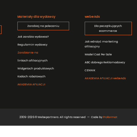
Materiały dla wydawcy
webeAds
Zarabiaj na polecaniu
Dla początkujących
ecommerce
Jak zarabia wydawca?
Jak wdrożyć marketing
Regulamin wydawcy
afiliacyjny
Zarabianie na
Model Cost Per Sale
linkach afiliacyjnych
ABC dobrego Reklamodawcy
Widgetach produktowych
CENNIK
Kodach rabatowych
AKADEMIA AFILIACJI webeAds
AKADEMIA AFILIACJI
2009-2026 © Webepartners. All rights reserved
Code by
Proformat