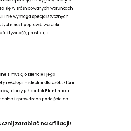
realnie wpływają na wygodę pracy w
wdza się w zróżnicowanych warunkach
cji i nie wymaga specjalistycznych
natychmiast poprawić warunki
 efektywność, prostotę i
ne z myślą o kliencie i jego
y i ekologii – idealne dla osób, które
ów, którzy już zaufali
Plantimax
i
jonalne i sprawdzone podejście do
znij zarabiać na afiliacji!