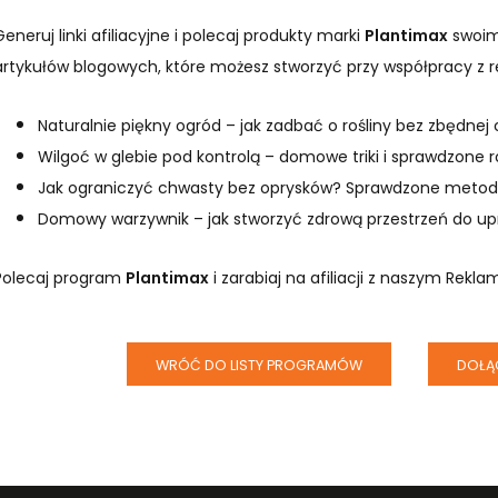
Generuj linki afiliacyjne i polecaj produkty marki
Plantimax
swoim 
artykułów blogowych, które możesz stworzyć przy współpracy z
Naturalnie piękny ogród – jak zadbać o rośliny bez zbędnej
Wilgoć w glebie pod kontrolą – domowe triki i sprawdzone 
Jak ograniczyć chwasty bez oprysków? Sprawdzone metody
Domowy warzywnik – jak stworzyć zdrową przestrzeń do upr
Polecaj program
Plantimax
i zarabiaj na afiliacji z naszym Rek
WRÓĆ DO LISTY PROGRAMÓW
DOŁĄ