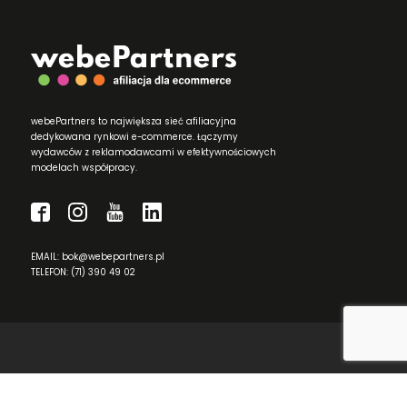
webePartners to największa sieć afiliacyjna
dedykowana rynkowi e-commerce. Łączymy
wydawców z reklamodawcami w efektywnościowych
modelach współpracy.
EMAIL: bok@webepartners.pl
TELEFON: (71) 390 49 02