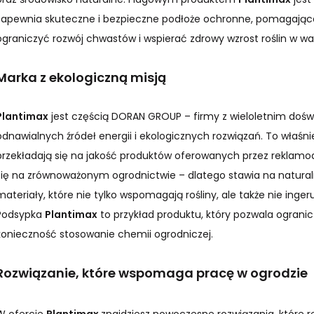
zapewnia skuteczne i bezpieczne podłoże ochronne, pomagające
ograniczyć rozwój chwastów i wspierać zdrowy wzrost roślin w wa
Marka z ekologiczną misją
Plantimax
jest częścią DORAN GROUP – firmy z wieloletnim doś
odnawialnych źródeł energii i ekologicznych rozwiązań. To właśn
przekładają się na jakość produktów oferowanych przez reklam
się na zrównoważonym ogrodnictwie – dlatego stawia na natural
materiały, które nie tylko wspomagają rośliny, ale także nie inger
Podsypka
Plantimax
to przykład produktu, który pozwala ogranic
konieczność stosowanie chemii ogrodniczej.
Rozwiązanie, które wspomaga pracę w ogrodzie