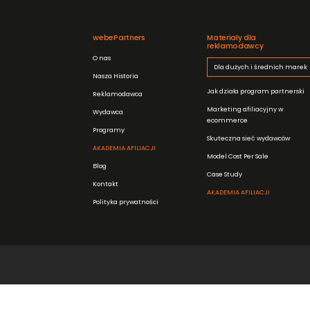
webePartners
Materiały dla
reklamodawcy
O nas
Dla dużych i średnich marek
Nasza Historia
Jak działa program partnerski
Reklamodawca
Marketing afiliacyjny w
Wydawca
ecommerce
Programy
Skuteczna sieć wydawców
AKADEMIA AFILIACJI
Model Cost Per Sale
Blog
Case Study
Kontakt
AKADEMIA AFILIACJI
Polityka prywatności