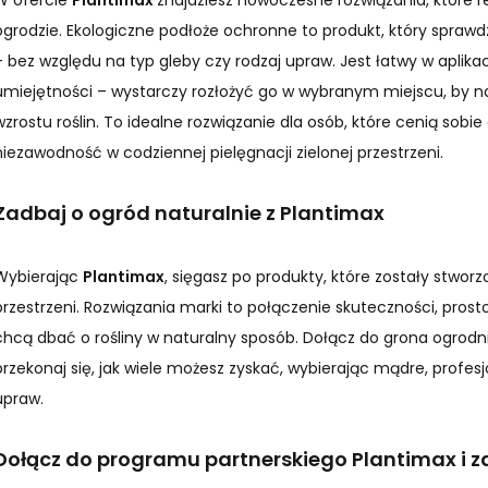
W ofercie
Plantimax
znajdziesz nowoczesne rozwiązania, które 
ogrodzie. Ekologiczne podłoże ochronne to produkt, który spra
– bez względu na typ gleby czy rodzaj upraw. Jest łatwy w aplika
umiejętności – wystarczy rozłożyć go w wybranym miejscu, by 
wzrostu roślin. To idealne rozwiązanie dla osób, które cenią sobie
niezawodność w codziennej pielęgnacji zielonej przestrzeni.
Zadbaj o ogród naturalnie z Plantimax
Wybierając
Plantimax
, sięgasz po produkty, które zostały stworzo
przestrzeni. Rozwiązania marki to połączenie skuteczności, prostot
chcą dbać o rośliny w naturalny sposób. Dołącz do grona ogrodnik
przekonaj się, jak wiele możesz zyskać, wybierając mądre, profes
upraw.
Dołącz do programu partnerskiego Plantimax i zac