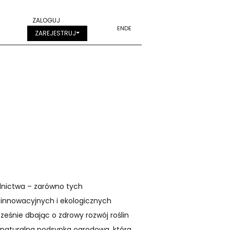
ZALOGUJ
EN
DE
ZAREJESTRUJ
dnictwa – zarówno tych
e innowacyjnych i ekologicznych
ześnie dbając o zdrowy rozwój roślin
 naturalna podsypka ogrodowa, która